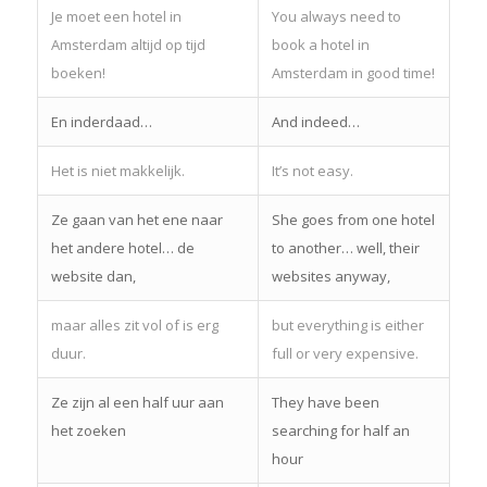
Je moet een hotel in
You always need to
Amsterdam altijd op tijd
book a hotel in
boeken!
Amsterdam in good time!
En inderdaad…
And indeed…
Het is niet makkelijk.
It’s not easy.
Ze gaan van het ene naar
She goes from one hotel
het andere hotel… de
to another… well, their
website dan,
websites anyway,
maar alles zit vol of is erg
but everything is either
duur.
full or very expensive.
Ze zijn al een half uur aan
They have been
het zoeken
searching for half an
hour