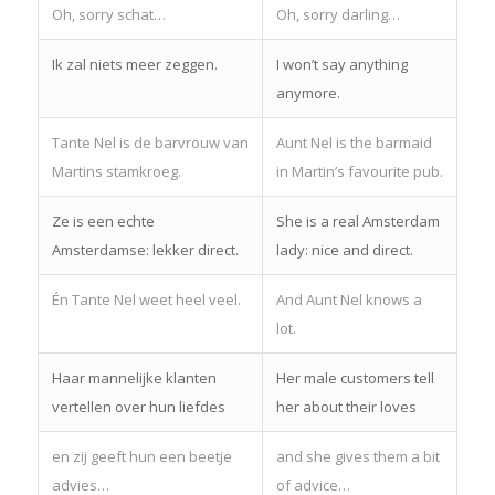
Oh, sorry schat…
Oh, sorry darling…
Ik zal niets meer zeggen.
I won’t say anything
anymore.
Tante Nel is de barvrouw van
Aunt Nel is the barmaid
Martins stamkroeg.
in Martin’s favourite pub.
Ze is een echte
She is a real Amsterdam
Amsterdamse: lekker direct.
lady: nice and direct.
Én Tante Nel weet heel veel.
And Aunt Nel knows a
lot.
Haar mannelijke klanten
Her male customers tell
vertellen over hun liefdes
her about their loves
en zij geeft hun een beetje
and she gives them a bit
advies…
of advice…