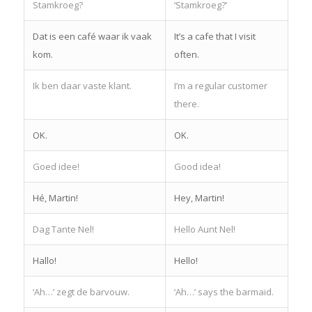
Stamkroeg?
‘Stamkroeg?’
Dat is een café waar ik vaak
It’s a cafe that I visit
kom.
often.
Ik ben daar vaste klant.
I’m a regular customer
there.
OK.
OK.
Goed idee!
Good idea!
Hé, Martin!
Hey, Martin!
Dag Tante Nel!
Hello Aunt Nel!
Hallo!
Hello!
‘Ah…’ zegt de barvouw.
‘Ah…’ says the barmaid.