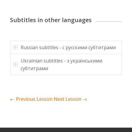
Subtitles in other languages
Russian subtitles - с русскими субтитрами
Ukrainian subtitles - з українськими
субтитрами
←
Previous Lesson
Next Lesson
→