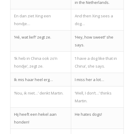
in the Netherlands.
En dan ziet Xing een
And then Xing sees a
hondje…
dog…
‘Hé, wat lief!’ zegt ze.
‘Hey, how sweet!’ she
says.
‘Ik heb in China ook zo’n
‘I have a dog like that in
hondje’, zegt ze.
China’, she says.
Ik mis haar heel erg…
I miss her a lot…
‘Nou, ik niet…’ denkt Martin.
‘Well, I don’t…’ thinks
Martin.
Hij heeft een hekel aan
He hates dogs!
honden!