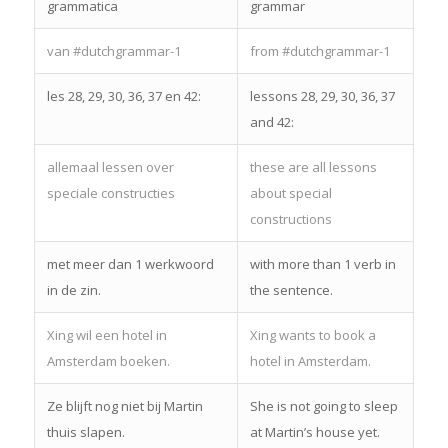
grammatica
grammar
van #dutchgrammar-1
from #dutchgrammar-1
les 28, 29, 30, 36, 37 en 42:
lessons 28, 29, 30, 36, 37
and 42:
allemaal lessen over
these are all lessons
speciale constructies
about special
constructions
met meer dan 1 werkwoord
with more than 1 verb in
in de zin.
the sentence.
Xing wil een hotel in
Xing wants to book a
Amsterdam boeken.
hotel in Amsterdam.
Ze blijft nog niet bij Martin
She is not going to sleep
thuis slapen.
at Martin’s house yet.