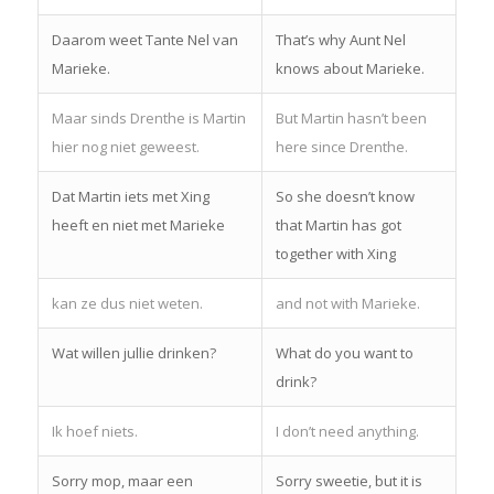
Daarom weet Tante Nel van
That’s why Aunt Nel
Marieke.
knows about Marieke.
Maar sinds Drenthe is Martin
But Martin hasn’t been
hier nog niet geweest.
here since Drenthe.
Dat Martin iets met Xing
So she doesn’t know
heeft en niet met Marieke
that Martin has got
together with Xing
kan ze dus niet weten.
and not with Marieke.
Wat willen jullie drinken?
What do you want to
drink?
Ik hoef niets.
I don’t need anything.
Sorry mop, maar een
Sorry sweetie, but it is