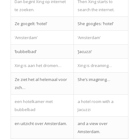
Dan begint Xing op internet
Then Xing starts to
te zoeken.
search the internet.
Ze googelt: ‘hotel’
She googles: ‘hotel’
‘Amsterdam’
‘Amsterdam’
‘bubbelbad’
‘Jacuzzi’
Xing is aan het dromen…
Xing is dreaming…
Ze ziet het al helemaal voor
She’s imagining…
zich…
een hotelkamer met
a hotel room with a
bubbelbad
Jacuzzi
en uitzicht over Amsterdam.
and a view over
Amsterdam.