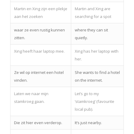
Martin en Xing zijn een plekje
Martin and Xing are
aan het zoeken
searching for a spot
waar ze even rustig kunnen
where they can sit
zitten.
quietly.
Xing heeft haar laptop mee.
Xing has her laptop with
her.
Ze wil op internet een hotel
She wants to find a hotel
vinden.
on the internet.
Laten we naar mijn
Let’s go to my
stamkroeg gaan.
‘stamkroeg’ (favourite
local pub).
Die zit hier even verderop.
It’s just nearby.