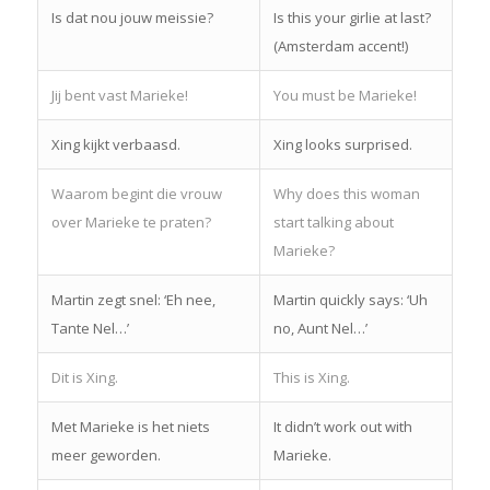
Is dat nou jouw meissie?
Is this your girlie at last?
(Amsterdam accent!)
Jij bent vast Marieke!
You must be Marieke!
Xing kijkt verbaasd.
Xing looks surprised.
Waarom begint die vrouw
Why does this woman
over Marieke te praten?
start talking about
Marieke?
Martin zegt snel: ‘Eh nee,
Martin quickly says: ‘Uh
Tante Nel…’
no, Aunt Nel…’
Dit is Xing.
This is Xing.
Met Marieke is het niets
It didn’t work out with
meer geworden.
Marieke.