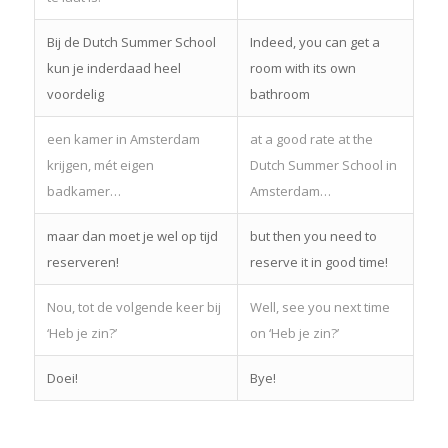
Bij de Dutch Summer School
Indeed, you can get a
kun je inderdaad heel
room with its own
voordelig
bathroom
een kamer in Amsterdam
at a good rate at the
krijgen, mét eigen
Dutch Summer School in
badkamer…
Amsterdam…
maar dan moet je wel op tijd
but then you need to
reserveren!
reserve it in good time!
Nou, tot de volgende keer bij
Well, see you next time
‘Heb je zin?’
on ‘Heb je zin?’
Doei!
Bye!