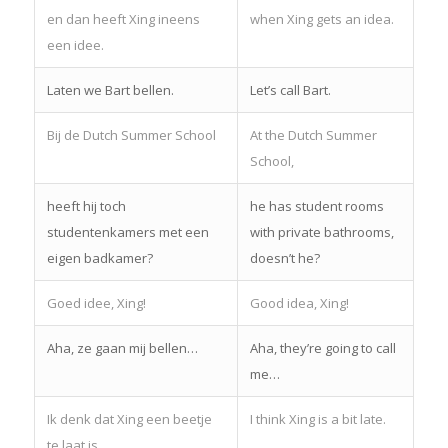
en dan heeft Xing ineens
when Xing gets an idea.
een idee.
Laten we Bart bellen.
Let’s call Bart.
Bij de Dutch Summer School
At the Dutch Summer
School,
heeft hij toch
he has student rooms
studentenkamers met een
with private bathrooms,
eigen badkamer?
doesn’t he?
Goed idee, Xing!
Good idea, Xing!
Aha, ze gaan mij bellen…
Aha, they’re going to call
me…
Ik denk dat Xing een beetje
I think Xing is a bit late.
te laat is.