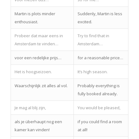
Martin is plots minder
Suddenly, Martin is less
enthousiast.
excited.
Probeer dat maar eens in
Try to find that in
Amsterdam te vinden…
Amsterdam…
voor een redelijke prijs…
for a reasonable price…
Het is hoogseizoen.
It’s high season.
Waarschijnlijk zit alles al vol.
Probably everything is
fully booked already.
Je mag al blij zijn,
You would be pleased,
als je überhaupt nog een
if you could find a room
kamer kan vinden!
at all!