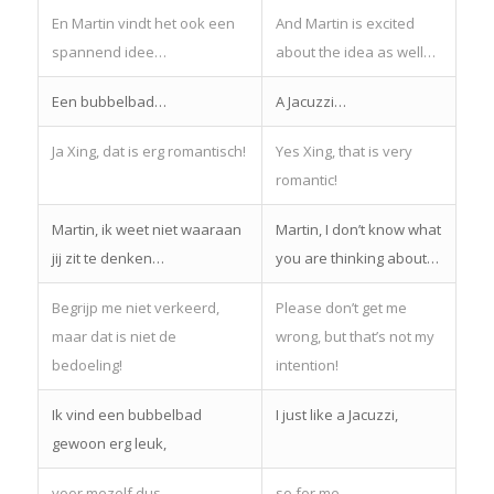
En Martin vindt het ook een
And Martin is excited
spannend idee…
about the idea as well…
Een bubbelbad…
A Jacuzzi…
Ja Xing, dat is erg romantisch!
Yes Xing, that is very
romantic!
Martin, ik weet niet waaraan
Martin, I don’t know what
jij zit te denken…
you are thinking about…
Begrijp me niet verkeerd,
Please don’t get me
maar dat is niet de
wrong, but that’s not my
bedoeling!
intention!
Ik vind een bubbelbad
I just like a Jacuzzi,
gewoon erg leuk,
voor mezelf dus…
so for me…