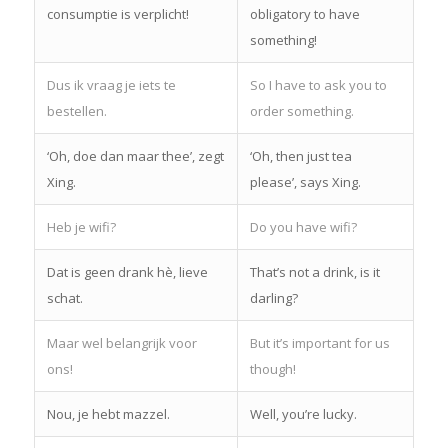
consumptie is verplicht!
obligatory to have
something!
Dus ik vraag je iets te
So I have to ask you to
bestellen.
order something.
‘Oh, doe dan maar thee’, zegt
‘Oh, then just tea
Xing.
please’, says Xing.
Heb je wifi?
Do you have wifi?
Dat is geen drank hè, lieve
That’s not a drink, is it
schat.
darling?
Maar wel belangrijk voor
But it’s important for us
ons!
though!
Nou, je hebt mazzel.
Well, you’re lucky.