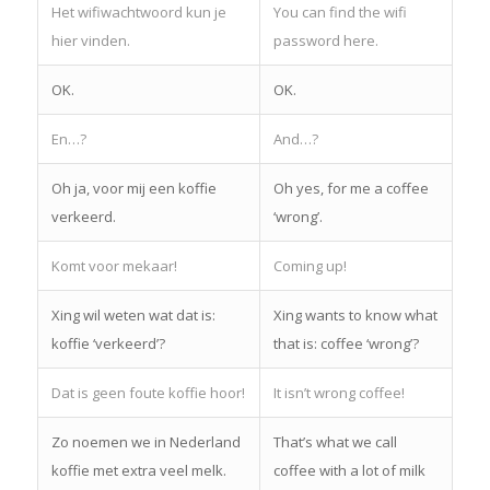
Het wifiwachtwoord kun je
You can find the wifi
hier vinden.
password here.
OK.
OK.
En…?
And…?
Oh ja, voor mij een koffie
Oh yes, for me a coffee
verkeerd.
‘wrong’.
Komt voor mekaar!
Coming up!
Xing wil weten wat dat is:
Xing wants to know what
koffie ‘verkeerd’?
that is: coffee ‘wrong’?
Dat is geen foute koffie hoor!
It isn’t wrong coffee!
Zo noemen we in Nederland
That’s what we call
koffie met extra veel melk.
coffee with a lot of milk