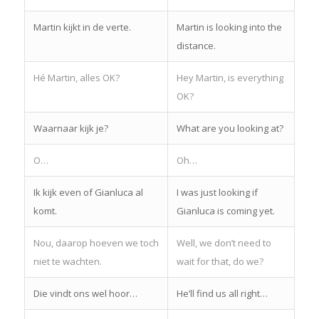
Martin kijkt in de verte.
Martin is looking into the
distance.
Hé Martin, alles OK?
Hey Martin, is everything
OK?
Waarnaar kijk je?
What are you looking at?
O…
Oh…
Ik kijk even of Gianluca al
I was just looking if
komt.
Gianluca is coming yet.
Nou, daarop hoeven we toch
Well, we don’t need to
niet te wachten.
wait for that, do we?
Die vindt ons wel hoor…
He’ll find us all right…