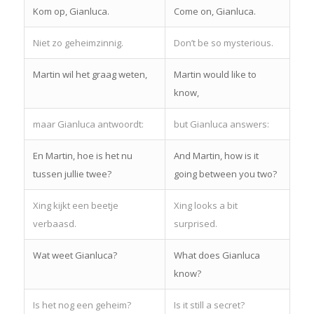
Kom op, Gianluca.
Come on, Gianluca.
Niet zo geheimzinnig.
Don’t be so mysterious.
Martin wil het graag weten,
Martin would like to
know,
maar Gianluca antwoordt:
but Gianluca answers:
En Martin, hoe is het nu
And Martin, how is it
tussen jullie twee?
going between you two?
Xing kijkt een beetje
Xing looks a bit
verbaasd.
surprised.
Wat weet Gianluca?
What does Gianluca
know?
Is het nog een geheim?
Is it still a secret?