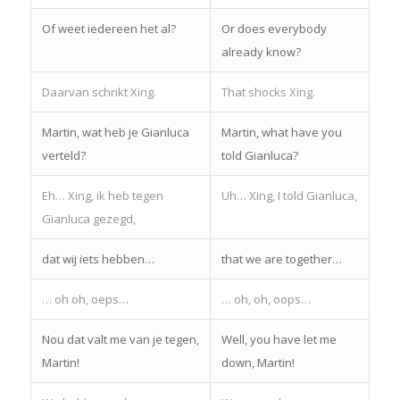
Of weet iedereen het al?
Or does everybody
already know?
Daarvan schrikt Xing.
That shocks Xing.
Martin, wat heb je Gianluca
Martin, what have you
verteld?
told Gianluca?
Eh… Xing, ik heb tegen
Uh… Xing, I told Gianluca,
Gianluca gezegd,
dat wij iets hebben…
that we are together…
… oh oh, oeps…
… oh, oh, oops…
Nou dat valt me van je tegen,
Well, you have let me
Martin!
down, Martin!