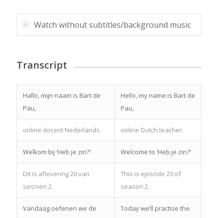
Watch without subtitles/background music
Transcript
Hallo, mijn naam is Bart de
Hello, my name is Bart de
Pau,
Pau,
online docent Nederlands.
online Dutch teacher.
Welkom bij ‘Heb je zin?’
Welcome to ‘Heb je zin?’
Dit is aflevering 20 van
This is episode 20 of
seizoen 2.
season 2.
Vandaag oefenen we de
Today we’ll practise the