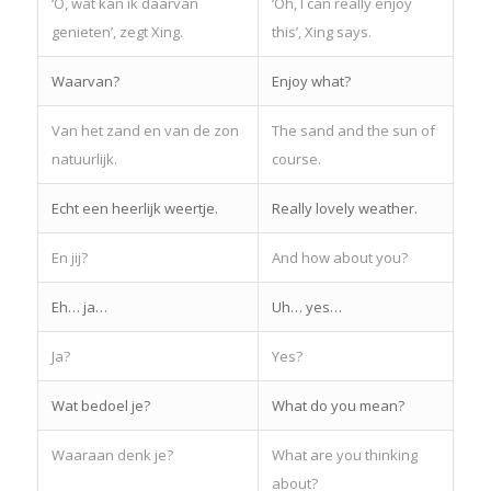
‘O, wat kan ik daarvan
‘Oh, I can really enjoy
genieten’, zegt Xing.
this’, Xing says.
Waarvan?
Enjoy what?
Van het zand en van de zon
The sand and the sun of
natuurlijk.
course.
Echt een heerlijk weertje.
Really lovely weather.
En jij?
And how about you?
Eh… ja…
Uh… yes…
Ja?
Yes?
Wat bedoel je?
What do you mean?
Waaraan denk je?
What are you thinking
about?