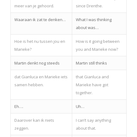
meer van je gehoord.
since Drenthe.
Waaraan ik zat te denken…
What I was thinking
about was…
Hoe is het nu tussen jou en
How is it going between
Marieke?
you and Marieke now?
Martin denkt nog steeds
Martin still thinks
dat Gianluca en Marieke iets
that Gianluca and
samen hebben.
Marieke have got
together.
Eh….
Uh…
Daarover kan ik niets
I can’t say anything
zeggen.
about that.