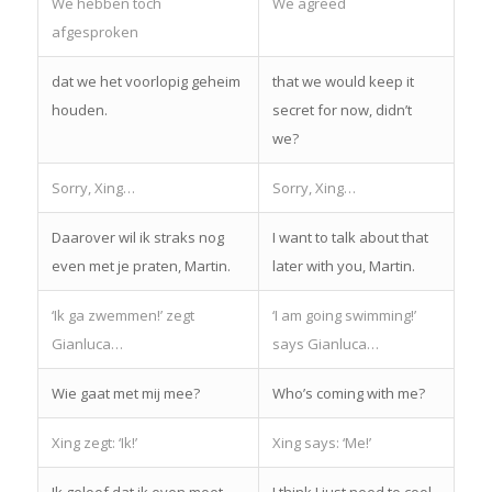
We hebben toch
We agreed
afgesproken
dat we het voorlopig geheim
that we would keep it
houden.
secret for now, didn’t
we?
Sorry, Xing…
Sorry, Xing…
Daarover wil ik straks nog
I want to talk about that
even met je praten, Martin.
later with you, Martin.
‘Ik ga zwemmen!’ zegt
‘I am going swimming!’
Gianluca…
says Gianluca…
Wie gaat met mij mee?
Who’s coming with me?
Xing zegt: ‘Ik!’
Xing says: ‘Me!’
Ik geloof dat ik even moet
I think I just need to cool