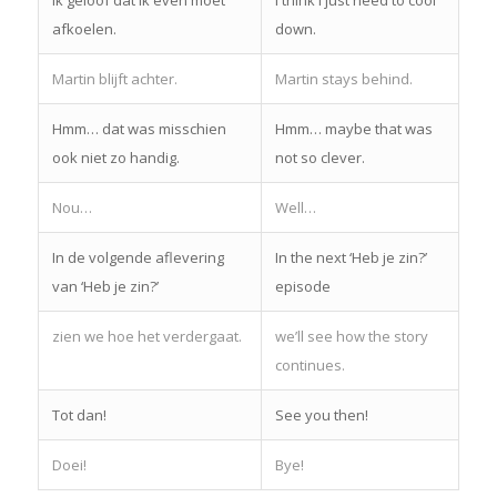
afkoelen.
down.
Martin blijft achter.
Martin stays behind.
Hmm… dat was misschien
Hmm… maybe that was
ook niet zo handig.
not so clever.
Nou…
Well…
In de volgende aflevering
In the next ‘Heb je zin?’
van ‘Heb je zin?’
episode
zien we hoe het verdergaat.
we’ll see how the story
continues.
Tot dan!
See you then!
Doei!
Bye!