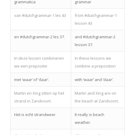
grammatica
grammar
van #dutchgrammar-1 les 43
from #dutchgrammar-1
lesson 43
en #dutchgrammar-2 les 37.
and #dutchgrammar-2
lesson 37.
In deze lessen combineren
In these lessons we
we een prepositie
combine a preposition
met ‘waar’ of ‘daar’.
with ‘waar’ and ‘daar’.
Martin en Xing zitten op het
Martin and Xing are on
strand in Zandvoort.
the beach at Zandvoort.
Het is echt strandweer.
It really is beach
weather.