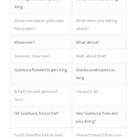
Xing…
Waarover waren jullie aan
What were you talking
het praten?
about?
Waarover?
What about?
Gewoon, daarover!
Well, about that!
Gianluca fluistert tegen Xing:
Gianluca whispers to
Xing:
Ik heb het wel gehoord
I heard it all…
hoor…
Hé Gianluca, hoe is het?
Hey Gianluca, how are
you doing?
Sinds Drenthe heb ik niets
I haven’t heard from you