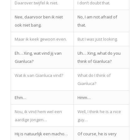
Daarover twijfel ik niet.
I don’t doubt that.
Nee, daarvoor ben ik niet
No, I am not afraid of
ook niet bang.
that.
Maar ik keek gewoon even.
But I was just looking.
Eh… Xing, wat vind jij van
Uh… Xing, what do you
Gianluca?
think of Gianluca?
Wat ik van Gianluca vind?
What do I think of
Gianluca?
Ehm…
Hmm…
Nou, ik vind hem wel een
Well, I think he is a nice
aardige jongen…
guy…
Hij is natuurlijk een macho…
Of course, he is very