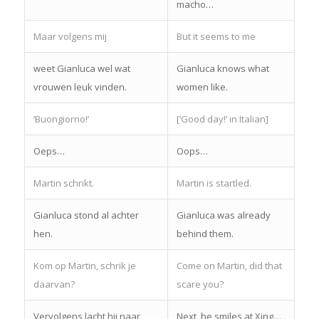
macho…
Maar volgens mij
But it seems to me
weet Gianluca wel wat
Gianluca knows what
vrouwen leuk vinden.
women like.
‘Buongiorno!’
[‘Good day!’ in Italian]
Oeps…
Oops…
Martin schrikt.
Martin is startled.
Gianluca stond al achter
Gianluca was already
hen.
behind them.
Kom op Martin, schrik je
Come on Martin, did that
daarvan?
scare you?
Vervolgens lacht hij naar
Next, he smiles at Xing…