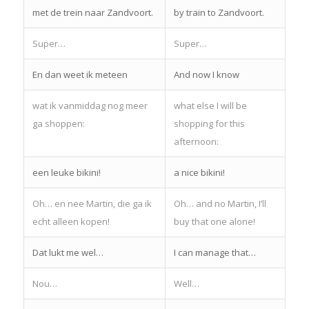
met de trein naar Zandvoort.
by train to Zandvoort.
Super…
Super…
En dan weet ik meteen
And now I know
wat ik vanmiddag nog meer
what else I will be
ga shoppen:
shopping for this
afternoon:
een leuke bikini!
a nice bikini!
Oh… en nee Martin, die ga ik
Oh… and no Martin, I’ll
echt alleen kopen!
buy that one alone!
Dat lukt me wel…
I can manage that…
Nou…
Well…