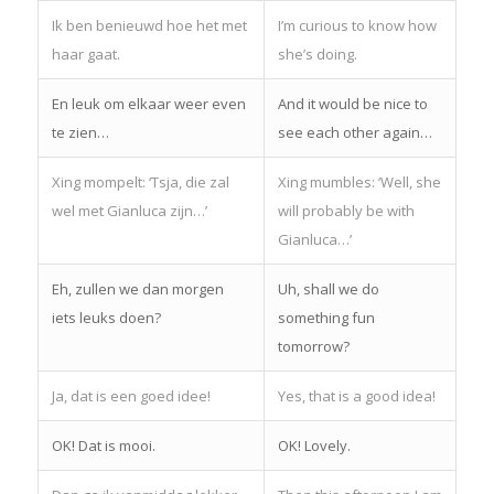
Ik ben benieuwd hoe het met
I’m curious to know how
haar gaat.
she’s doing.
En leuk om elkaar weer even
And it would be nice to
te zien…
see each other again…
Xing mompelt: ‘Tsja, die zal
Xing mumbles: ‘Well, she
wel met Gianluca zijn…’
will probably be with
Gianluca…’
Eh, zullen we dan morgen
Uh, shall we do
iets leuks doen?
something fun
tomorrow?
Ja, dat is een goed idee!
Yes, that is a good idea!
OK! Dat is mooi.
OK! Lovely.