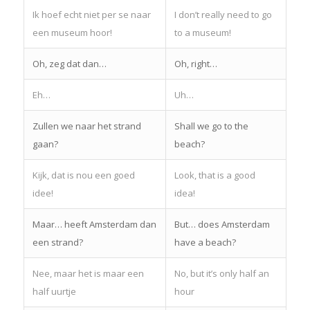
Ik hoef echt niet per se naar
I don’t really need to go
een museum hoor!
to a museum!
Oh, zeg dat dan…
Oh, right…
Eh…
Uh…
Zullen we naar het strand
Shall we go to the
gaan?
beach?
Kijk, dat is nou een goed
Look, that is a good
idee!
idea!
Maar… heeft Amsterdam dan
But… does Amsterdam
een strand?
have a beach?
Nee, maar het is maar een
No, but it’s only half an
half uurtje
hour