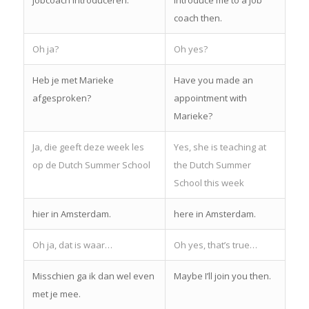
coach then.
Oh ja?
Oh yes?
Heb je met Marieke
Have you made an
afgesproken?
appointment with
Marieke?
Ja, die geeft deze week les
Yes, she is teaching at
op de Dutch Summer School
the Dutch Summer
School this week
hier in Amsterdam.
here in Amsterdam.
Oh ja, dat is waar…
Oh yes, that’s true…
Misschien ga ik dan wel even
Maybe I’ll join you then.
met je mee.