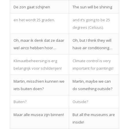
De zon gaat schijnen
The sun will be shining
en het wordt 25 graden.
and it’s going to be 25
degrees (Celsius).
Oh, maar ik denk dat ze daar
Oh, but I think they will
wel airco hebben hoor…
have air conditioning…
Klimaatbeheersing is erg
Climate control is very
belangrijk voor schilderijen!
important for paintings!
Martin, misschien kunnen we
Martin, maybe we can
iets buiten doen?
do something outside?
Buiten?
Outside?
Maar alle musea zijn binnen!
But all the museums are
inside!