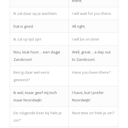
there.
Ik zal daar op je wachten.
I will wait for you there.
Dat is goed.
All right.
Ik zal op tijd zijn!
I will be on time!
Nou, leuk hoor… een dagje
Well, great… a day out
Zandvoort.
to Zandvoort.
Ben jij daar wel eens
Have you been there?
geweest?
Ik wel, maar geef mij toch
I have, but I prefer
maar Noordwijk!
Noordwijk!
De volgende keer bij ‘Heb je
Next time on ‘Heb je zin?’
zin?’