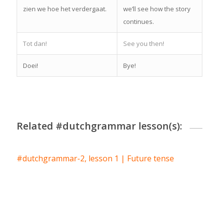
zien we hoe het verdergaat.
we’ll see how the story
continues.
Tot dan!
See you then!
Doei!
Bye!
Related #dutchgrammar lesson(s):
#dutchgrammar-2, lesson 1 | Future tense