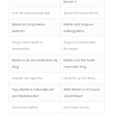
lesson 1,
over de toekomende tijd.
about the future tense.
Martin en Xing maken
Martin and Xing are
plannen.
making plans.
Xing is deze week in
Xing is in Amsterdam
Amsterdam.
this week.
Martin is op de hotelkamer bij
Martin is in the hotel
Xing.
room with Xing.
Hij pakt zijn agenda…
He picks up his diary…
Tsja, Martin is natuurlijk wel
Well, Martin is of course
een Nederlander!
a Dutchman!
Eens even kijken.
Let’s have a look.