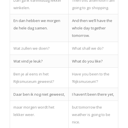
Dan ga ik vanmiddag lekker
Then this afternoon I am
winkelen.
going to go shopping.
En dan hebben we morgen
And then we’ll have the
de hele dag samen.
whole day together
tomorrow.
Wat zullen we doen?
What shall we do?
Wat vind je leuk?
What do you like?
Ben je al eens in het
Have you been to the
Rijksmuseum geweest?
‘Rijksmuseum’?
Daar ben ik nog niet geweest,
I haven’t been there yet,
maar morgen wordt het
but tomorrow the
lekker weer.
weather is going to be
nice.