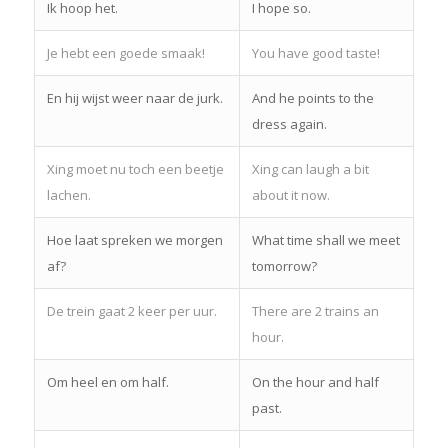
Ik hoop het.
I hope so.
Je hebt een goede smaak!
You have good taste!
En hij wijst weer naar de jurk.
And he points to the
dress again.
Xing moet nu toch een beetje
Xing can laugh a bit
lachen.
about it now.
Hoe laat spreken we morgen
What time shall we meet
af?
tomorrow?
De trein gaat 2 keer per uur.
There are 2 trains an
hour.
Om heel en om half.
On the hour and half
past.