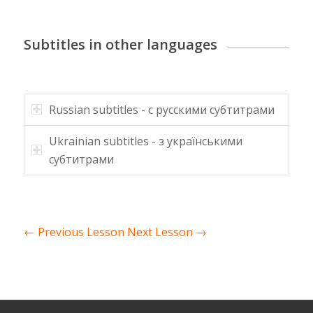
Subtitles in other languages
Russian subtitles - с русскими субтитрами
Ukrainian subtitles - з українськими
субтитрами
←
Previous Lesson
Next Lesson
→