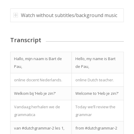
Watch without subtitles/background music
Transcript
Hallo, mijn naam is Bart de
Hello, my name is Bart
Pau,
de Pau,
online docent Nederlands.
online Dutch teacher.
Welkom bij ‘Heb je zin?’
Welcome to ‘Heb je zin?’
Vandaag herhalen we de
Today we’ll review the
grammatica
grammar
van #dutchgrammar-2 les 1,
from #dutchgrammar-2