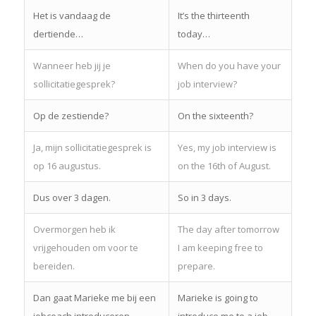
Het is vandaag de
It’s the thirteenth
dertiende…
today…
Wanneer heb jij je
When do you have your
sollicitatiegesprek?
job interview?
Op de zestiende?
On the sixteenth?
Ja, mijn sollicitatiegesprek is
Yes, my job interview is
op 16 augustus.
on the 16th of August.
Dus over 3 dagen.
So in 3 days.
Overmorgen heb ik
The day after tomorrow
vrijgehouden om voor te
I am keeping free to
bereiden.
prepare.
Dan gaat Marieke me bij een
Marieke is going to
jobcoach introduceren.
introduce me to a job