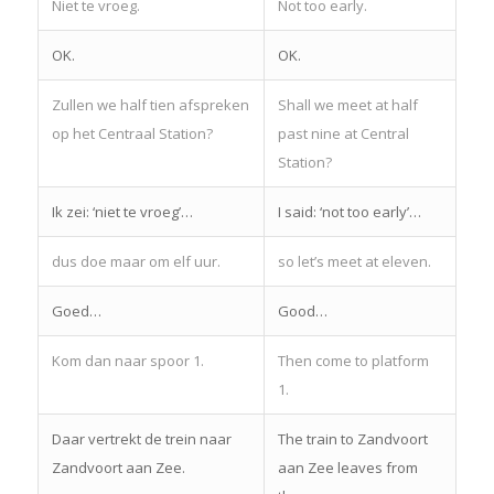
Niet te vroeg.
Not too early.
OK.
OK.
Zullen we half tien afspreken
Shall we meet at half
op het Centraal Station?
past nine at Central
Station?
Ik zei: ‘niet te vroeg’…
I said: ‘not too early’…
dus doe maar om elf uur.
so let’s meet at eleven.
Goed…
Good…
Kom dan naar spoor 1.
Then come to platform
1.
Daar vertrekt de trein naar
The train to Zandvoort
Zandvoort aan Zee.
aan Zee leaves from