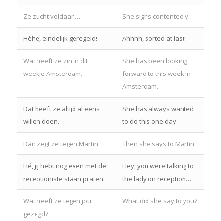
Ze zucht voldaan…
She sighs contentedly…
Hèhè, eindelijk geregeld!
Ahhhh, sorted at last!
Wat heeft ze zin in dit
She has been looking
weekje Amsterdam.
forward to this week in
Amsterdam.
Dat heeft ze altijd al eens
She has always wanted
willen doen.
to do this one day.
Dan zegt ze tegen Martin:
Then she says to Martin:
Hé, jij hebt nog even met de
Hey, you were talking to
receptioniste staan praten…
the lady on reception…
Wat heeft ze tegen jou
What did she say to you?
gezegd?