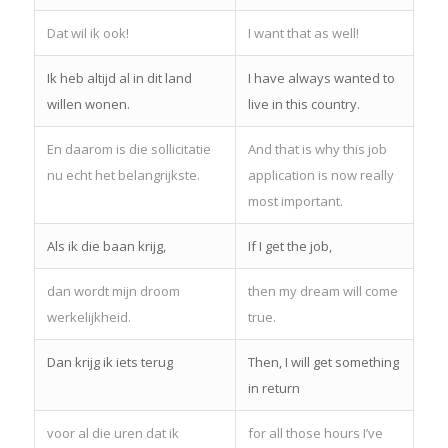
Dat wil ik ook!
I want that as well!
Ik heb altijd al in dit land
I have always wanted to
willen wonen.
live in this country.
En daarom is die sollicitatie
And that is why this job
nu echt het belangrijkste.
application is now really
most important.
Als ik die baan krijg,
If I get the job,
dan wordt mijn droom
then my dream will come
werkelijkheid.
true.
Dan krijg ik iets terug
Then, I will get something
in return
voor al die uren dat ik
for all those hours I’ve