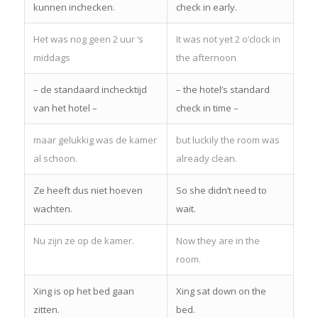
kunnen inchecken.
check in early.
Het was nog geen 2 uur ‘s
It was not yet 2 o’clock in
middags
the afternoon
– de standaard inchecktijd
– the hotel’s standard
van het hotel –
check in time –
maar gelukkig was de kamer
but luckily the room was
al schoon.
already clean.
Ze heeft dus niet hoeven
So she didn’t need to
wachten.
wait.
Nu zijn ze op de kamer.
Now they are in the
room.
Xing is op het bed gaan
Xing sat down on the
zitten.
bed.