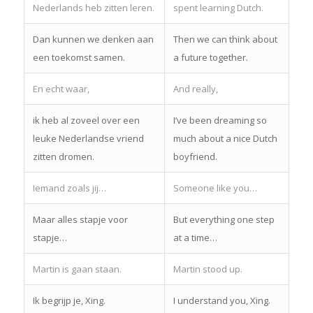
Nederlands heb zitten leren.
spent learning Dutch.
Dan kunnen we denken aan
Then we can think about
een toekomst samen.
a future together.
En echt waar,
And really,
ik heb al zoveel over een
I’ve been dreaming so
leuke Nederlandse vriend
much about a nice Dutch
zitten dromen.
boyfriend.
Iemand zoals jij…
Someone like you…
Maar alles stapje voor
But everything one step
stapje…
at a time…
Martin is gaan staan.
Martin stood up.
Ik begrijp je, Xing.
I understand you, Xing.