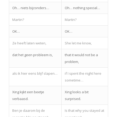
Oh… niets bijzonders…
Oh… nothing special…
Martin?
Martin?
OK…
OK…
Ze heeft laten weten,
She let me know,
dat het geen probleem is,
that it would not be a
problem,
als ik hier eens blijf slapen…
if I spent the night here
sometime…
Xing kijkt een beetje
Xing looks a bit
verbaasd.
surprised.
Ben je daarom bij de
Is that why you stayed at