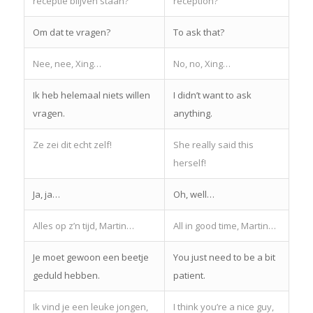
receptie blijven staan?
reception?
Om dat te vragen?
To ask that?
Nee, nee, Xing…
No, no, Xing…
Ik heb helemaal niets willen
I didn’t want to ask
vragen.
anything.
Ze zei dit echt zelf!
She really said this
herself!
Ja, ja…
Oh, well…
Alles op z’n tijd, Martin…
All in good time, Martin…
Je moet gewoon een beetje
You just need to be a bit
geduld hebben.
patient.
Ik vind je een leuke jongen,
I think you’re a nice guy,