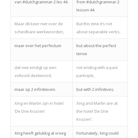
van #dutchgrammar-2 les 44.
from #dutchgrammar-2
lesson 44.
Maar dit keer niet over de
But this time it’s not
scheidbare werkwoorden,
about separable verbs,
maar over het perfectum
but about the perfect
tense
dat niet eindigt op een
not ending with a past
voltooid deelwoord,
participle,
maar op 2 infinitieven.
but with 2 infinitives.
Xing en Martin zijn in hotel
Xing and Martin are at
‘De Drie Kruizen’.
the hotel ‘De Drie
Kruizen’.
Xing heeft gelukkig al vroeg
Fortunately, Xing could