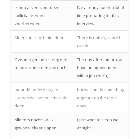
Ik heb al veel voor deze
I’ve already spent a lot of
sollicitatie zitten
time preparing for this
voorbereiden.
interview.
Meer kan ik toch niet doen!
There is nothing more I
can do!
Overmorgen heb ik nog een
The day after tomorrow I
afspraak met een jobcoach,
have an appointment
with a job coach,
maar de andere dagen
but we can do something
kunnen we samen iets leuks
together on the other
doen.
days.
Alleen ‘s nachts wil ik
I just want to sleep well
gewoon lekker slapen…
at night…