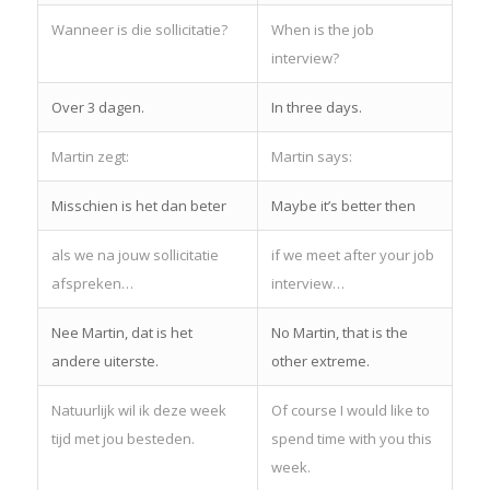
Wanneer is die sollicitatie?
When is the job
interview?
Over 3 dagen.
In three days.
Martin zegt:
Martin says:
Misschien is het dan beter
Maybe it’s better then
als we na jouw sollicitatie
if we meet after your job
afspreken…
interview…
Nee Martin, dat is het
No Martin, that is the
andere uiterste.
other extreme.
Natuurlijk wil ik deze week
Of course I would like to
tijd met jou besteden.
spend time with you this
week.