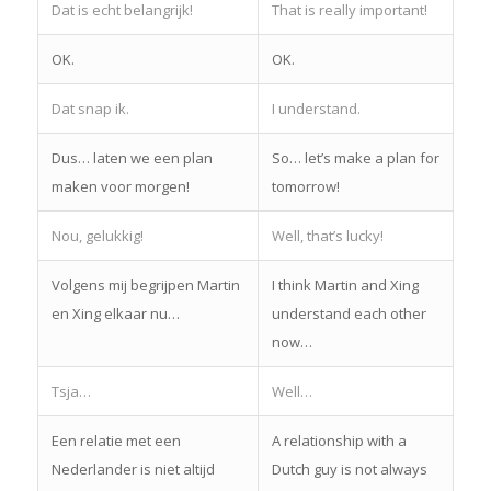
Dat is echt belangrijk!
That is really important!
OK.
OK.
Dat snap ik.
I understand.
Dus… laten we een plan
So… let’s make a plan for
maken voor morgen!
tomorrow!
Nou, gelukkig!
Well, that’s lucky!
Volgens mij begrijpen Martin
I think Martin and Xing
en Xing elkaar nu…
understand each other
now…
Tsja…
Well…
Een relatie met een
A relationship with a
Nederlander is niet altijd
Dutch guy is not always