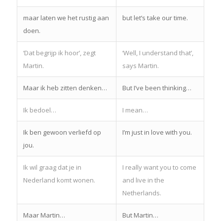
maar laten we het rustig aan
but let’s take our time.
doen.
‘Dat begrijp ik hoor’, zegt
‘Well, I understand that’,
Martin.
says Martin.
Maar ik heb zitten denken…
But I’ve been thinking…
Ik bedoel…
I mean…
Ik ben gewoon verliefd op
I’m just in love with you.
jou.
Ik wil graag dat je in
I really want you to come
Nederland komt wonen.
and live in the
Netherlands.
Maar Martin…
But Martin…