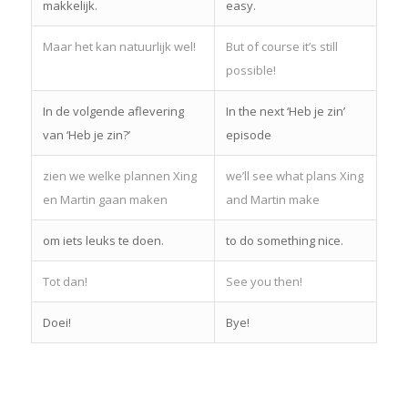
makkelijk.
easy.
Maar het kan natuurlijk wel!
But of course it’s still
possible!
In de volgende aflevering
In the next ‘Heb je zin’
van ‘Heb je zin?’
episode
zien we welke plannen Xing
we’ll see what plans Xing
en Martin gaan maken
and Martin make
om iets leuks te doen.
to do something nice.
Tot dan!
See you then!
Doei!
Bye!