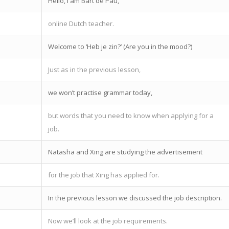
Hello, I am Bart de Pau,
online Dutch teacher.
Welcome to ‘Heb je zin?’ (Are you in the mood?)
Just as in the previous lesson,
we won’t practise grammar today,
but words that you need to know when applying for a
job.
Natasha and Xing are studying the advertisement
for the job that Xing has applied for.
In the previous lesson we discussed the job description.
Now we’ll look at the job requirements.