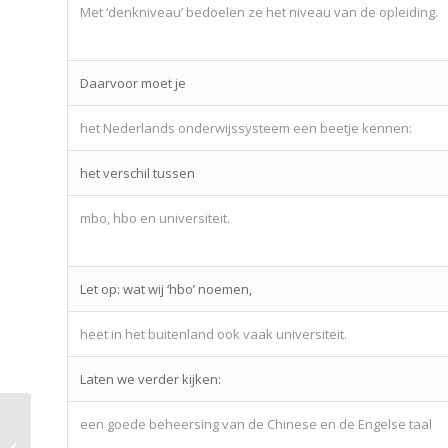
Met ‘denkniveau’ bedoelen ze het niveau van de opleiding.
Daarvoor moet je
het Nederlands onderwijssysteem een beetje kennen:
het verschil tussen
mbo, hbo en universiteit.
Let op: wat wij ‘hbo’ noemen,
heet in het buitenland ook vaak universiteit.
Laten we verder kijken:
een goede beheersing van de Chinese en de Engelse taal
Lesson 25 – Job application