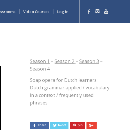
lassrooms
Video Courses
Log In
Season 1
–
Season 2
–
Season 3
–
Season 4
Soap opera for Dutch learners:
Dutch grammar applied / vocabulary
in a context / frequently used
phrases
share
tweet
pin