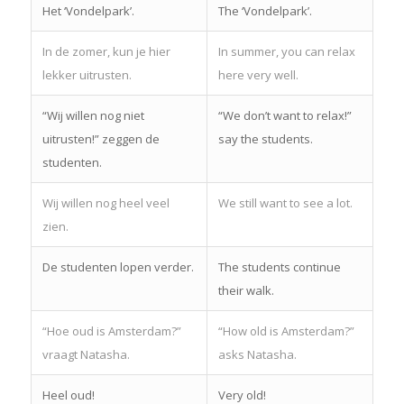
Het ‘Vondelpark’.
The ‘Vondelpark’.
In de zomer, kun je hier
In summer, you can relax
lekker uitrusten.
here very well.
“Wij willen nog niet
“We don’t want to relax!”
uitrusten!” zeggen de
say the students.
studenten.
Wij willen nog heel veel
We still want to see a lot.
zien.
De studenten lopen verder.
The students continue
their walk.
“Hoe oud is Amsterdam?”
“How old is Amsterdam?”
vraagt Natasha.
asks Natasha.
Heel oud!
Very old!