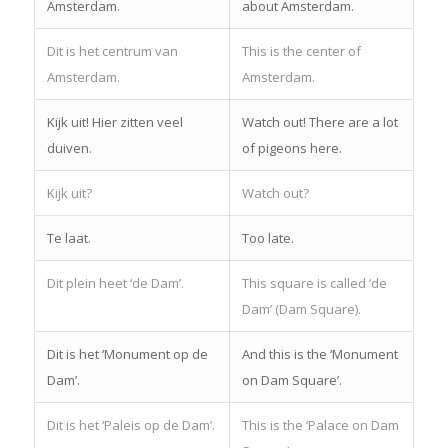
Amsterdam.
about Amsterdam.
Dit is het centrum van
This is the center of
Amsterdam.
Amsterdam.
Kijk uit! Hier zitten veel
Watch out! There are a lot
duiven.
of pigeons here.
Kijk uit?
Watch out?
Te laat.
Too late.
Dit plein heet ‘de Dam’.
This square is called ‘de
Dam’ (Dam Square).
Dit is het ‘Monument op de
And this is the ‘Monument
Dam’.
on Dam Square’.
Dit is het ‘Paleis op de Dam’.
This is the ‘Palace on Dam