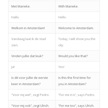
Met Marieke.
With Marieke.
Hallo.
Hello.
Welkom in Amsterdam!
Welcome to Amsterdam.
Vandaag laat ik de stad
Today, I will show you the
zien.
city.
Vinden jullie dat leuk?
Would you like that?
Ja!
Yes!
Is dit voor jullie de eerste
Is this the first time for
keer in Amsterdam?
you in Amsterdam?
“Voor mij wel”, zegt Pedro.
“For me it is”, says Pedro.
“Voor mij ook”, zegt Ulrich.
“For me too”, says Ulrich.