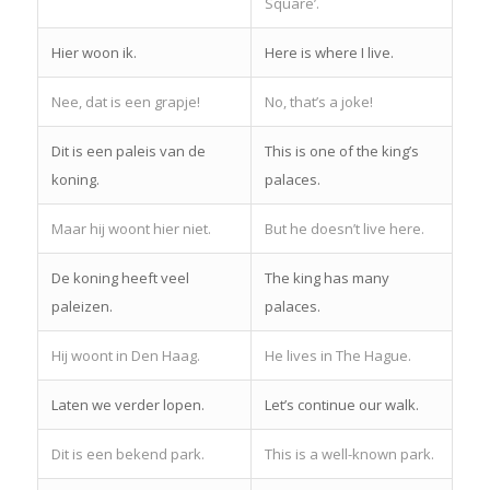
Square’.
Hier woon ik.
Here is where I live.
Nee, dat is een grapje!
No, that’s a joke!
Dit is een paleis van de
This is one of the king’s
koning.
palaces.
Maar hij woont hier niet.
But he doesn’t live here.
De koning heeft veel
The king has many
paleizen.
palaces.
Hij woont in Den Haag.
He lives in The Hague.
Laten we verder lopen.
Let’s continue our walk.
Dit is een bekend park.
This is a well-known park.