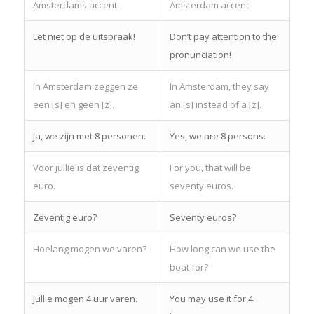
Amsterdams accent.
Amsterdam accent.
Let niet op de uitspraak!
Don’t pay attention to the
pronunciation!
In Amsterdam zeggen ze
In Amsterdam, they say
een [s] en geen [z].
an [s] instead of a [z].
Ja, we zijn met 8 personen.
Yes, we are 8 persons.
Voor jullie is dat zeventig
For you, that will be
euro.
seventy euros.
Zeventig euro?
Seventy euros?
Hoelang mogen we varen?
How long can we use the
boat for?
Jullie mogen 4 uur varen.
You may use it for 4