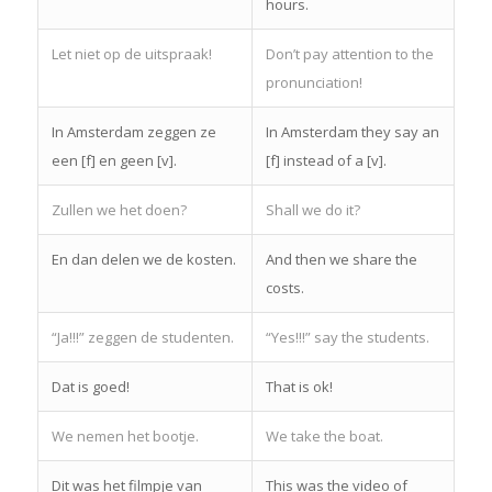
hours.
Let niet op de uitspraak!
Don’t pay attention to the
pronunciation!
In Amsterdam zeggen ze
In Amsterdam they say an
een [f] en geen [v].
[f] instead of a [v].
Zullen we het doen?
Shall we do it?
En dan delen we de kosten.
And then we share the
costs.
“Ja!!!” zeggen de studenten.
“Yes!!!” say the students.
Dat is goed!
That is ok!
We nemen het bootje.
We take the boat.
Dit was het filmpje van
This was the video of