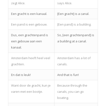
zegt Alice.
says Alice.
Een gracht is een kanaal.
[Een gracht] is a canal.
Een pand is een gebouw.
[Een pand] is a building.
Dus, een grachtenpand is
So, [een grachtenpand] is
een gebouw aan een
a building at a canal.
kanaal.
Amsterdam heeft heel veel
Amsterdam has a lot of
grachten.
canals.
En dat is leuk!
And that is fun!
Want door de gracht, kun je
Because through the
varen met een bootje.
canals, you can go
boating.