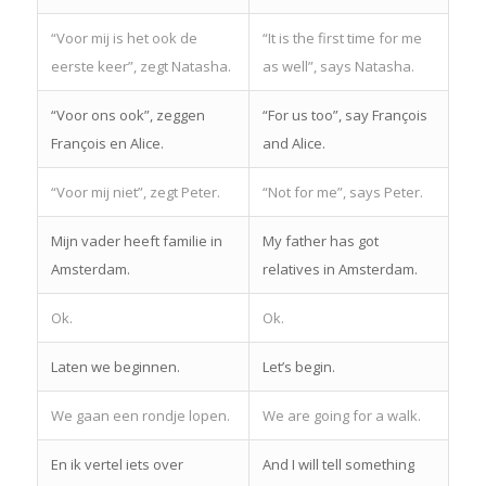
“Voor mij is het ook de
“It is the first time for me
eerste keer”, zegt Natasha.
as well”, says Natasha.
“Voor ons ook”, zeggen
“For us too”, say François
François en Alice.
and Alice.
“Voor mij niet”, zegt Peter.
“Not for me”, says Peter.
Mijn vader heeft familie in
My father has got
Amsterdam.
relatives in Amsterdam.
Ok.
Ok.
Laten we beginnen.
Let’s begin.
We gaan een rondje lopen.
We are going for a walk.
En ik vertel iets over
And I will tell something