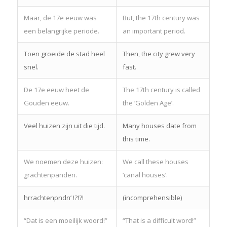
Maar, de 17e eeuw was
But, the 17th century was
een belangrijke periode.
an important period.
Toen groeide de stad heel
Then, the city grew very
snel.
fast.
De 17e eeuw heet de
The 17th century is called
Gouden eeuw.
the ‘Golden Age’.
Veel huizen zijn uit die tijd.
Many houses date from
this time.
We noemen deze huizen:
We call these houses
grachtenpanden.
‘canal houses’.
hrrachtenpndn’ !?!?!
(incomprehensible)
“Dat is een moeilijk woord!”
“That is a difficult word!”