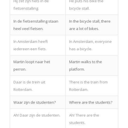
Hij zet zijn fiets in de
He puts his bike the
fietsenstalling.
bicycle stall.
In de fietsenstalling staan
In the bicycle stall, there
heel veel fietsen.
are a lot of bikes.
In Amsterdam heeft
In Amsterdam, everyone
iedereen een fiets.
has a bicycle.
Martin loopt naar het
Martin walks to the
perron.
platform.
Daar is de trein uit
There is the train from
Rotterdam.
Rotterdam.
Waar zijn de studenten?
Where are the students?
Ah! Daar zijn de studenten.
Ah! There are the
students.