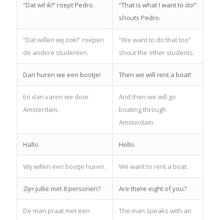
“Dat wil ik!” roept Pedro.
“That is what I want to do!”
shouts Pedro.
“Dat willen wij ook!” roepen
“We want to do that too”
de andere studenten.
shout the other students.
Dan huren we een bootje!
Then we will rent a boat!
En dan varen we door
And then we will go
Amsterdam.
boating through
Amsterdam.
Hallo.
Hello.
Wij willen een bootje huren.
We want to rent a boat.
Zijn jullie met 8 personen?
Are there eight of you?
De man praat met een
The man speaks with an