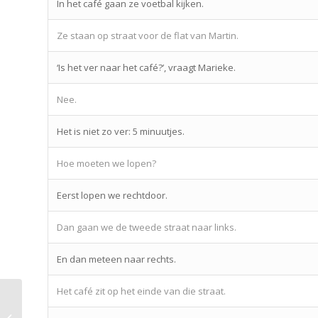
In het café gaan ze voetbal kijken.
Ze staan op straat voor de flat van Martin.
‘Is het ver naar het café?’, vraagt Marieke.
Nee.
Het is niet zo ver: 5 minuutjes.
Hoe moeten we lopen?
Eerst lopen we rechtdoor.
Dan gaan we de tweede straat naar links.
En dan meteen naar rechts.
Het café zit op het einde van die straat.
Lesson 12 – Prepositions + position