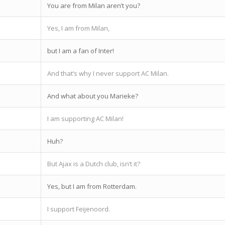
You are from Milan aren’t you?
Yes, I am from Milan,
but I am a fan of Inter!
And that’s why I never support AC Milan.
And what about you Marieke?
I am supporting AC Milan!
Huh?
But Ajax is a Dutch club, isn’t it?
Yes, but I am from Rotterdam.
I support Feijenoord.