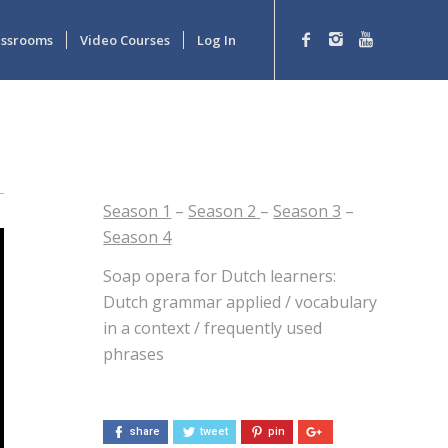
lassrooms
Video Courses
Log In
Season 1
–
Season 2
–
Season 3
–
Season 4
Soap opera for Dutch learners:
Dutch grammar applied / vocabulary
in a context / frequently used
phrases
share
tweet
pin