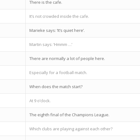
There is the cafe.
It’s not crowded inside the cafe.
Marieke says: ‘It’s quiet here’.
Martin says: ‘Hmmm …’
There are normally a lot of people here.
Especially for a football match.
When does the match start?
At 9 o’clock.
The eighth final of the Champions League.
Which clubs are playing against each other?