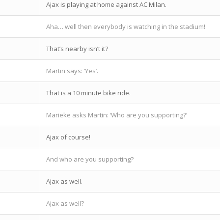
Ajax is playing at home against AC Milan.
Aha… well then everybody is watching in the stadium!
That’s nearby isn’t it?
Martin says: ‘Yes’.
That is a 10 minute bike ride.
Marieke asks Martin: ‘Who are you supporting?’
Ajax of course!
And who are you supporting?
Ajax as well.
Ajax as well?