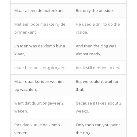
Maar alleen de buitenkant.
But only the outside.
Met een boor maakte hij de
He used a drill to do the
binnenkant.
inside.
En toen was de klomp bijna
And then the clog was
klaar,
almost ready,
maar hij moest nog drogen.
but it still needed to dry.
Maar daar konden we niet
But we couldn’t wait for
op wachten,
that,
want dat duurt ongeveer 2
because it takes about 2
weken.
weeks.
Pas dan kun je de klomp
Only then can you paint
verven.
the clog.