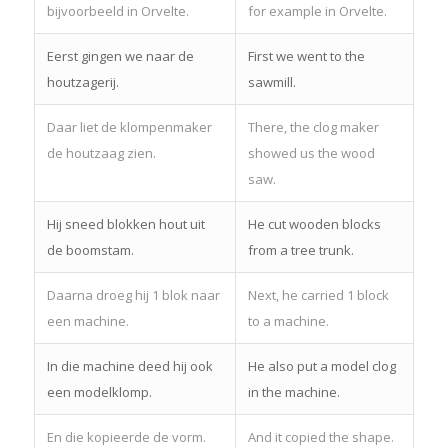
bijvoorbeeld in Orvelte.
for example in Orvelte.
Eerst gingen we naar de
First we went to the
houtzagerij.
sawmill.
Daar liet de klompenmaker
There, the clog maker
de houtzaag zien.
showed us the wood
saw.
Hij sneed blokken hout uit
He cut wooden blocks
de boomstam.
from a tree trunk.
Daarna droeg hij 1 blok naar
Next, he carried 1 block
een machine.
to a machine.
In die machine deed hij ook
He also put a model clog
een modelklomp.
in the machine.
En die kopieerde de vorm.
And it copied the shape.