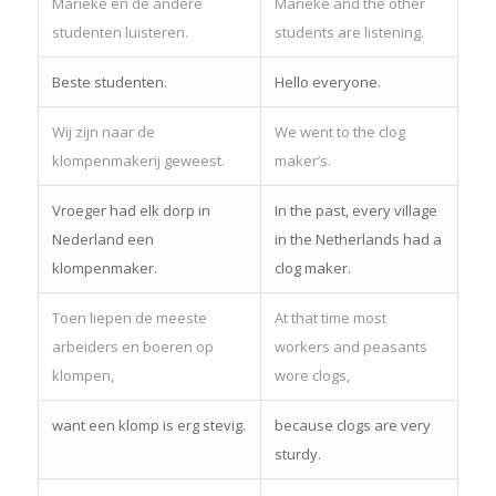
Marieke en de andere
Marieke and the other
studenten luisteren.
students are listening.
Beste studenten.
Hello everyone.
Wij zijn naar de
We went to the clog
klompenmakerij geweest.
maker’s.
Vroeger had elk dorp in
In the past, every village
Nederland een
in the Netherlands had a
klompenmaker.
clog maker.
Toen liepen de meeste
At that time most
arbeiders en boeren op
workers and peasants
klompen,
wore clogs,
want een klomp is erg stevig.
because clogs are very
sturdy.