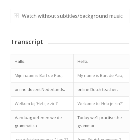
Watch without subtitles/background music
Transcript
Hallo.
Hello.
Mijn naam is Bart de Pau,
My name is Bart de Pau,
online docent Nederlands.
online Dutch teacher.
Welkom bij ‘Heb je zin?’
Welcome to ‘Heb je zin?’
Vandaag oefenen we de
Today we’ll practise the
grammatica
grammar
van #dutchgrammar-2 les 23
from #dutchgrammar-2