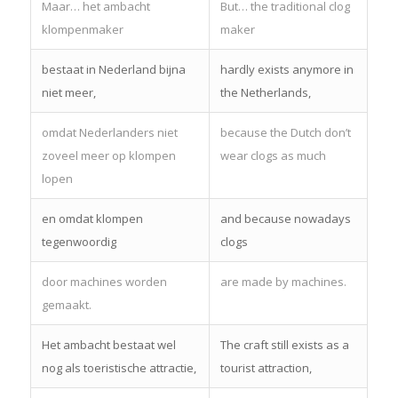
Maar… het ambacht
But… the traditional clog
klompenmaker
maker
bestaat in Nederland bijna
hardly exists anymore in
niet meer,
the Netherlands,
omdat Nederlanders niet
because the Dutch don’t
zoveel meer op klompen
wear clogs as much
lopen
en omdat klompen
and because nowadays
tegenwoordig
clogs
door machines worden
are made by machines.
gemaakt.
Het ambacht bestaat wel
The craft still exists as a
nog als toeristische attractie,
tourist attraction,