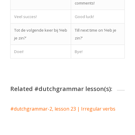
comments!
Veel succes!
Good luck!
Tot de volgende keer bij ‘Heb
Till next time on ‘Heb je
je zin?’
zin?’
Doei!
Bye!
Related #dutchgrammar lesson(s):
#dutchgrammar-2, lesson 23 | Irregular verbs