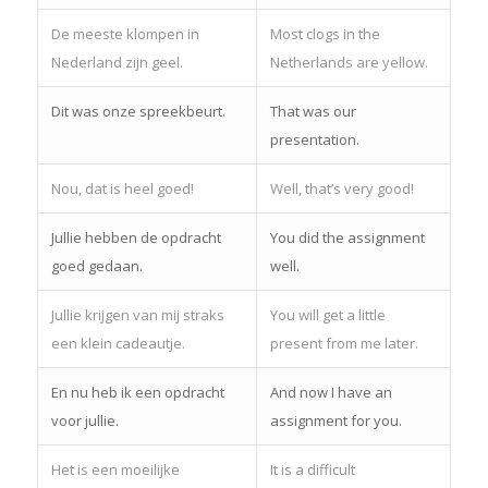
De meeste klompen in
Most clogs in the
Nederland zijn geel.
Netherlands are yellow.
Dit was onze spreekbeurt.
That was our
presentation.
Nou, dat is heel goed!
Well, that’s very good!
Jullie hebben de opdracht
You did the assignment
goed gedaan.
well.
Jullie krijgen van mij straks
You will get a little
een klein cadeautje.
present from me later.
En nu heb ik een opdracht
And now I have an
voor jullie.
assignment for you.
Het is een moeilijke
It is a difficult