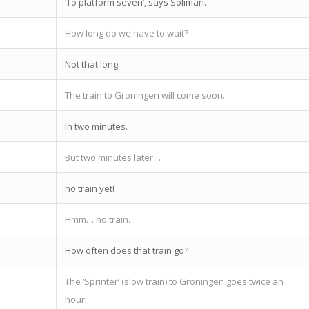
‘To platform seven’, says Soliman.
How long do we have to wait?
Not that long.
The train to Groningen will come soon.
In two minutes.
But two minutes later…
no train yet!
Hmm… no train.
How often does that train go?
The ‘Sprinter’ (slow train) to Groningen goes twice an
hour.