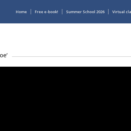
Home
Free e-book!
Summer School 2026
Virtual c
oe’