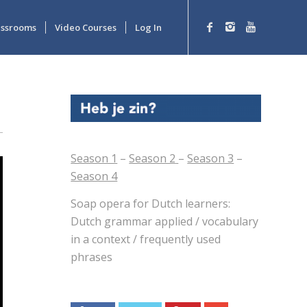
lassrooms
Video Courses
Log In
Season 1
–
Season 2
–
Season 3
–
Season 4
Soap opera for Dutch learners:
Dutch grammar applied / vocabulary
in a context / frequently used
phrases