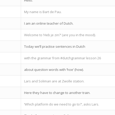
Hello.
My name is Bart de Pau.
I am an online teacher of Dutch.
Welcome to ‘Heb je zin?’ (are you in the mood).
Today we’ll practise sentences in Dutch
with the grammar from #dutchgrammar lesson 26
about question words with ‘hoe’ (how).
Lars and Soliman are at Zwolle station.
Here they have to change to another train.
‘Which platform do we need to go to?’, asks Lars.