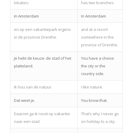
lokaties:
has two branches:
In Amsterdam
In Amsterdam
en op een vakantiepark ergens
and at a resort
in de provincie Drenthe.
somewhere in the
province of Drenthe.
Je hebt de keuze: de stad of het
You have a choice:
platteland.
the city or the
country side.
Ik hou van de natuur.
I like nature.
Dat weet je.
You know that.
Daarom ga ik nooit op vakantie
That’s why I never go
naar een stad.
on holiday to a city.