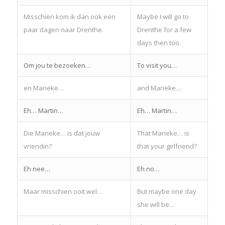
Misschien kom ik dan ook een
Maybe I will go to
paar dagen naar Drenthe.
Drenthe for a few
days then too.
Om jou te bezoeken…
To visit you…
en Marieke…
and Marieke…
Eh… Martin…
Eh… Martin…
Die Marieke… is dat jouw
That Marieke… is
vriendin?
that your girlfriend?
Eh nee…
Eh no…
Maar misschien ooit wel…
But maybe one day
she will be…