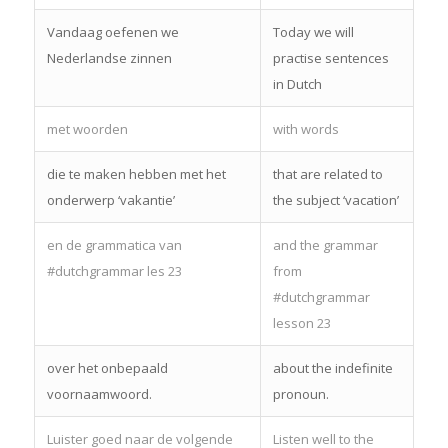
Vandaag oefenen we
Today we will
Nederlandse zinnen
practise sentences
in Dutch
met woorden
with words
die te maken hebben met het
that are related to
onderwerp ‘vakantie’
the subject ‘vacation’
en de grammatica van
and the grammar
#dutchgrammar les 23
from
#dutchgrammar
lesson 23
over het onbepaald
about the indefinite
voornaamwoord.
pronoun.
Luister goed naar de volgende
Listen well to the