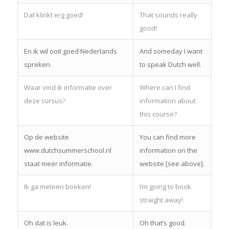
Dat klinkt erg goed!
That sounds really
good!
En ik wil ooit goed Nederlands
And someday I want
spreken.
to speak Dutch well.
Waar vind ik informatie over
Where can I find
deze cursus?
information about
this course?
Op de website
You can find more
www.dutchsummerschool.nl
information on the
staat meer informatie.
website [see above].
Ik ga meteen boeken!
I’m going to book
straight away!
Oh dat is leuk.
Oh that’s good.