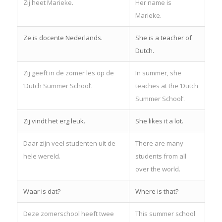
Zij heet Marieke.
Her name is
Marieke.
Ze is docente Nederlands.
She is a teacher of
Dutch.
Zij geeft in de zomer les op de
In summer, she
‘Dutch Summer School’.
teaches at the ‘Dutch
Summer School’.
Zij vindt het erg leuk.
She likes it a lot.
Daar zijn veel studenten uit de
There are many
hele wereld.
students from all
over the world.
Waar is dat?
Where is that?
Deze zomerschool heeft twee
This summer school