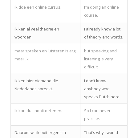
Ik doe een online cursus.
I’m doing an online
course.
Ik ken al veel theorie en
I already know a lot
woorden,
of theory and words,
maar spreken en luisteren is erg
but speaking and
moeilijk.
listening is very
difficult.
Ik ken hier niemand die
I don’t know
Nederlands spreekt.
anybody who
speaks Dutch here.
Ik kan dus nooit oefenen.
So I can never
practise.
Daarom wil ik ooit ergens in
That’s why I would