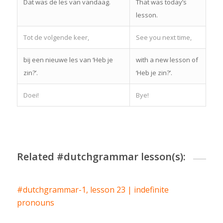
Dat was de les van vandaag.
That was today’s
lesson.
Tot de volgende keer,
See you next time,
bij een nieuwe les van ‘Heb je
with a new lesson of
zin?’.
‘Heb je zin?’.
Doei!
Bye!
Related #dutchgrammar lesson(s):
#dutchgrammar-1, lesson 23 | indefinite
pronouns