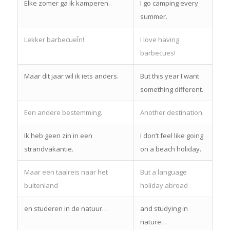
Elke zomer ga ik kamperen.
I go camping every
summer.
Lekker barbecueÎn!
I love having
barbecues!
Maar dit jaar wil ik iets anders.
But this year I want
something different.
Een andere bestemming.
Another destination.
Ik heb geen zin in een
I don’t feel like going
strandvakantie.
on a beach holiday.
Maar een taalreis naar het
But a language
buitenland
holiday abroad
en studeren in de natuur…
and studying in
nature…