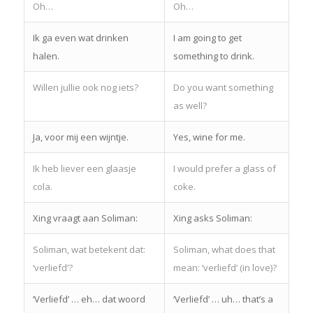
Oh…
Oh…
Ik ga even wat drinken
I am going to get
halen.
something to drink.
Willen jullie ook nog iets?
Do you want something
as well?
Ja, voor mij een wijntje.
Yes, wine for me.
Ik heb liever een glaasje
I would prefer a glass of
cola.
coke.
Xing vraagt aan Soliman:
Xing asks Soliman:
Soliman, wat betekent dat:
Soliman, what does that
‘verliefd’?
mean: ‘verliefd’ (in love)?
‘Verliefd’ … eh… dat woord
‘Verliefd’ … uh… that’s a