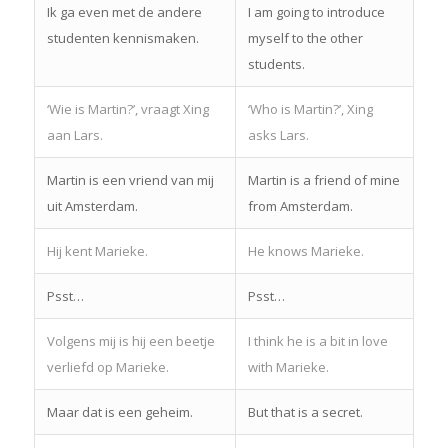
Ik ga even met de andere
I am going to introduce
studenten kennismaken.
myself to the other
students.
‘Wie is Martin?’, vraagt Xing
‘Who is Martin?’, Xing
aan Lars.
asks Lars.
Martin is een vriend van mij
Martin is a friend of mine
uit Amsterdam.
from Amsterdam.
Hij kent Marieke.
He knows Marieke.
Psst…
Psst…
Volgens mij is hij een beetje
I think he is a bit in love
verliefd op Marieke.
with Marieke.
Maar dat is een geheim.
But that is a secret.