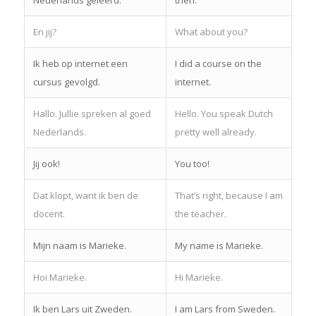
En jij?
What about you?
Ik heb op internet een
I did a course on the
cursus gevolgd.
internet.
Hallo. Jullie spreken al goed
Hello. You speak Dutch
Nederlands.
pretty well already.
Jij ook!
You too!
Dat klopt, want ik ben de
That’s right, because I am
docent.
the teacher.
Mijn naam is Marieke.
My name is Marieke.
Hoi Marieke.
Hi Marieke.
Ik ben Lars uit Zweden.
I am Lars from Sweden.