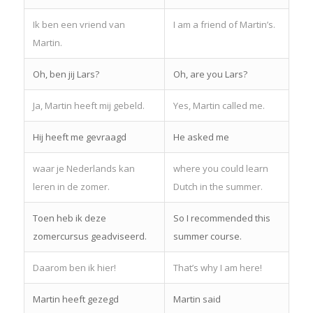
Ik ben een vriend van
I am a friend of Martin’s.
Martin.
Oh, ben jij Lars?
Oh, are you Lars?
Ja, Martin heeft mij gebeld.
Yes, Martin called me.
Hij heeft me gevraagd
He asked me
waar je Nederlands kan
where you could learn
leren in de zomer.
Dutch in the summer.
Toen heb ik deze
So I recommended this
zomercursus geadviseerd.
summer course.
Daarom ben ik hier!
That’s why I am here!
Martin heeft gezegd
Martin said