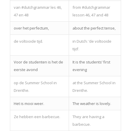
van #dutchgrammar les 46,
from #dutchgrammar
47 en 48
lesson 46, 47 and 48
over het perfectum,
about the perfect tense,
de voltooide tijd.
in Dutch: ‘de voltooide
tijd’.
Voor de studenten is het de
It is the students’ first
eerste avond
evening
op de Summer School in
at the Summer School in
Drenthe.
Drenthe.
Het is mooi weer.
The weather is lovely.
Ze hebben een barbecue.
They are having a
barbecue.