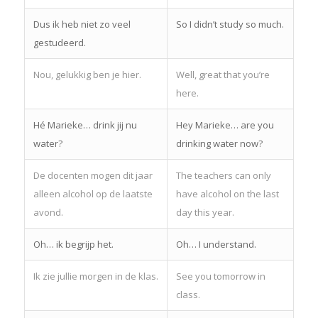
Dus ik heb niet zo veel
So I didn’t study so much.
gestudeerd.
Nou, gelukkig ben je hier.
Well, great that you’re
here.
Hé Marieke… drink jij nu
Hey Marieke… are you
water?
drinking water now?
De docenten mogen dit jaar
The teachers can only
alleen alcohol op de laatste
have alcohol on the last
avond.
day this year.
Oh… ik begrijp het.
Oh… I understand.
Ik zie jullie morgen in de klas.
See you tomorrow in
class.