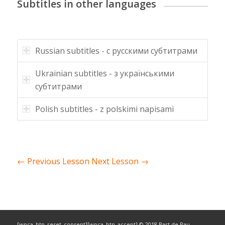
Subtitles in other languages
Russian subtitles - с русскими субтитрами
Ukrainian subtitles - з українськими
субтитрами
Polish subtitles - z polskimi napisami
←
Previous Lesson
Next Lesson
→
[wpca_btn_reset_consent][wpca_btn_accept] © 2018 Bart de Pau -