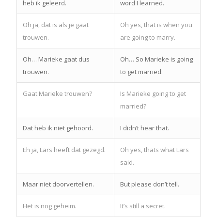
heb ik geleerd.
word I learned.
Oh ja, dat is als je gaat
Oh yes, that is when you
trouwen.
are going to marry.
Oh… Marieke gaat dus
Oh… So Marieke is going
trouwen.
to get married.
Gaat Marieke trouwen?
Is Marieke going to get
married?
Dat heb ik niet gehoord.
I didn’t hear that.
Eh ja, Lars heeft dat gezegd.
Oh yes, thats what Lars
said.
Maar niet doorvertellen.
But please don’t tell.
Het is nog geheim.
It’s still a secret.