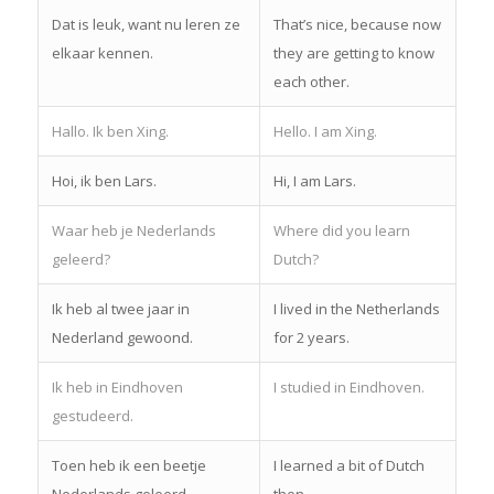
Dat is leuk, want nu leren ze
That’s nice, because now
elkaar kennen.
they are getting to know
each other.
Hallo. Ik ben Xing.
Hello. I am Xing.
Hoi, ik ben Lars.
Hi, I am Lars.
Waar heb je Nederlands
Where did you learn
geleerd?
Dutch?
Ik heb al twee jaar in
I lived in the Netherlands
Nederland gewoond.
for 2 years.
Ik heb in Eindhoven
I studied in Eindhoven.
gestudeerd.
Toen heb ik een beetje
I learned a bit of Dutch
Nederlands geleerd.
then.