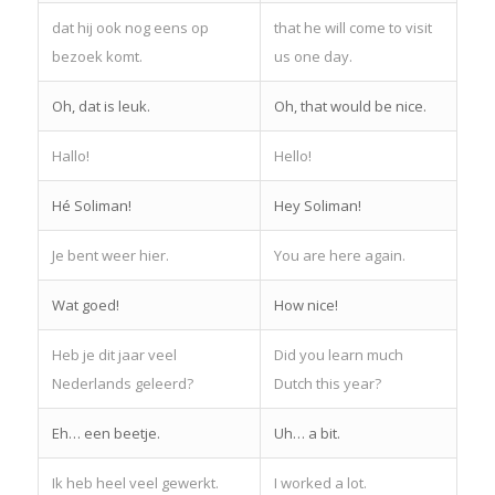
dat hij ook nog eens op
that he will come to visit
bezoek komt.
us one day.
Oh, dat is leuk.
Oh, that would be nice.
Hallo!
Hello!
Hé Soliman!
Hey Soliman!
Je bent weer hier.
You are here again.
Wat goed!
How nice!
Heb je dit jaar veel
Did you learn much
Nederlands geleerd?
Dutch this year?
Eh… een beetje.
Uh… a bit.
Ik heb heel veel gewerkt.
I worked a lot.