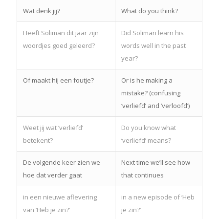
Wat denk jij?
What do you think?
Heeft Soliman dit jaar zijn
Did Soliman learn his
woordjes goed geleerd?
words well in the past
year?
Of maakt hij een foutje?
Or is he making a
mistake? (confusing
‘verliefd’ and ‘verloofd’)
Weet jij wat ‘verliefd’
Do you know what
betekent?
‘verliefd’ means?
De volgende keer zien we
Next time we’ll see how
hoe dat verder gaat
that continues
in een nieuwe aflevering
in a new episode of ‘Heb
van ‘Heb je zin?’
je zin?’