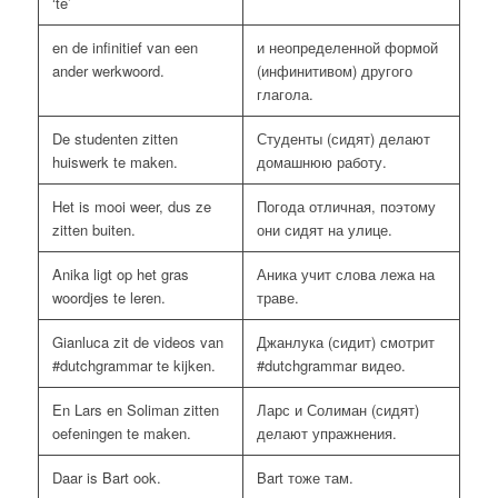
‘te’
en de infinitief van een
и неопределенной формой
ander werkwoord.
(инфинитивом) другого
глагола.
De studenten zitten
Студенты (сидят) делают
huiswerk te maken.
домашнюю работу.
Het is mooi weer, dus ze
Погода отличная, поэтому
zitten buiten.
они сидят на улице.
Anika ligt op het gras
Аника учит слова лежа на
woordjes te leren.
траве.
Gianluca zit de videos van
Джанлука (сидит) смотрит
#dutchgrammar te kijken.
#dutchgrammar видео.
En Lars en Soliman zitten
Ларс и Солиман (сидят)
oefeningen te maken.
делают упражнения.
Daar is Bart ook.
Bart тоже там.