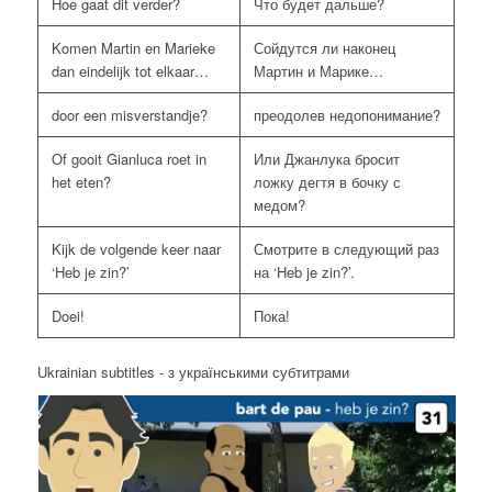
Hoe gaat dit verder?
Что будет дальше?
Komen Martin en Marieke
Сойдутся ли наконец
dan eindelijk tot elkaar…
Мартин и Марике…
door een misverstandje?
преодолев недопонимание?
Of gooit Gianluca roet in
Или Джанлука бросит
het eten?
ложку дегтя в бочку с
медом?
Kijk de volgende keer naar
Смотрите в следующий раз
‘Heb je zin?’
на ‘Heb je zin?’.
Doei!
Пока!
Ukrainian subtitles - з українськими субтитрами