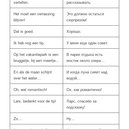
vertellen.
рассказывать.
Het moet een verrassing
Это должно остаться
blijven!
сюрпризом!
Dat is goed.
Хорошо.
Ik heb nog een tip.
У меня еще один совет.
Op het vakantiepark is een
В парке отдыха есть
bruggetje, bij een meertje…
мостик около озера…
En als de maan schijnt
И когда луна сияет над
over het water…
водой…
Oh, wat romantisch!
Oх, как романтично!
Lars, bedankt voor de tip!
Ларс, спасибо за
подсказку!
Zo…
Ну…