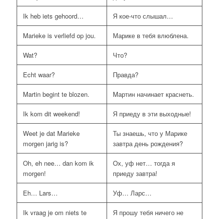
Ik heb iets gehoord…
Я кое-что слышал…
Marieke is verliefd op jou.
Марике в тебя влюблена.
Wat?
Что?
Echt waar?
Правда?
Martin begint te blozen.
Mартин начинает краснеть.
Ik kom dit weekend!
Я приеду в эти выходные!
Weet je dat Marieke
Ты знаешь, что у Марике
morgen jarig is?
завтра день рождения?
Oh, eh nee… dan kom ik
Oх, уф нет… тогда я
morgen!
приеду завтра!
Eh… Lars…
Уф… Ларс…
Ik vraag je om niets te
Я прошу тебя ничего не