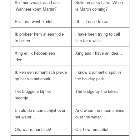
Soliman vraagt aan Lars:
Soliman asks Lars: ‘When
‘Wanneer komt Martin?’
is Martin coming?’
Eh… dat weet ik niet.
Uh… I don’t know.
Ik probeer hem al een tijdje
I have been trying to call
te bellen.
him for a while.
Xing en ik hebben een
Xing and I have an idea…
idee…
Ik ken een romantisch plekje
I know a romantic spot in
op het vakantiepark.
the holiday park.
Het bruggetje bij het
The bridge by the lake…
meertje…
En als de maan schijnt over
And when the moon shines
het water…
over the water…
Oh, wat romantisch!
Oh, how romantic!