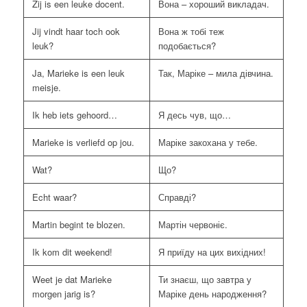
Zij is een leuke docent.
Вона – хороший викладач.
Jij vindt haar toch ook
Вона ж тобі теж
leuk?
подобається?
Ja, Marieke is een leuk
Так, Маріке – мила дівчина.
meisje.
Ik heb iets gehoord…
Я десь чув, що…
Marieke is verliefd op jou.
Маріке закохана у тебе.
Wat?
Що?
Echt waar?
Справді?
Martin begint te blozen.
Мартін червоніє.
Ik kom dit weekend!
Я приїду на цих вихідних!
Weet je dat Marieke
Ти знаєш, що завтра у
morgen jarig is?
Маріке день народження?