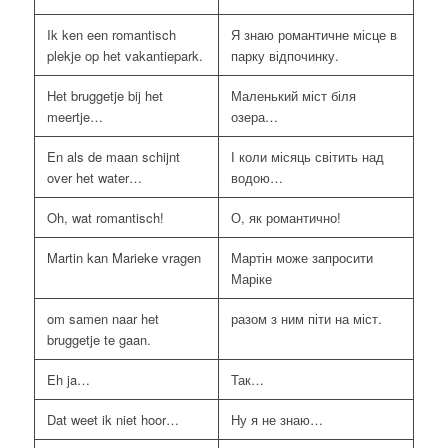
Ik ken een romantisch
Я знаю романтичне місце в
plekje op het vakantiepark.
парку відпочинку.
Het bruggetje bij het
Маленький міст біля
meertje…
озера…
En als de maan schijnt
І коли місяць світить над
over het water…
водою…
Oh, wat romantisch!
О, як романтично!
Martin kan Marieke vragen
Мартін може запросити
Маріке
om samen naar het
разом з ним піти на міст.
bruggetje te gaan.
Eh ja…
Так…
Dat weet ik niet hoor…
Ну я не знаю…