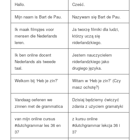
Hallo.
Cześć.
Mijn naam is Bart de Pau.
Nazywam się Bart de Pau.
Ik maak filmpjes voor
Ja tworzę filmiki dla ludzi,
mensen die Nederlands
którzy uczą się
leren.
niderlandzkiego.
Ik ben online docent
Jestem nauczycielem
Nederlands als tweede
niderlandzkiego jako
taal.
drugiego języka.
Welkom bij ‘Heb je zin?’
Witam w ‘Heb je zin?’ (Czy
masz ochotę?)
Vandaag oefenen we
Dzisiaj będziemy ćwiczyć
zinnen met de grammatica
zdania z użyciem gramatyki
van mijn online cursus
z kursu online
#dutchgrammar les 36 en
#dutchgrammar lekcja 36 i
37
37