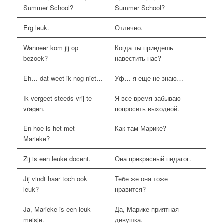
Summer School?
Summer School?
Erg leuk.
Отлично.
Wanneer kom jij op
Когда ты приедешь
bezoek?
навестить нас?
Eh… dat weet ik nog niet…
Уф… я еще не знаю…
Ik vergeet steeds vrij te
Я все время забываю
vragen.
попросить выходной.
En hoe is het met
Как там Марике?
Marieke?
Zij is een leuke docent.
Она прекрасный педагог.
Jij vindt haar toch ook
Тебе же она тоже
leuk?
нравится?
Ja, Marieke is een leuk
Да, Марике приятная
meisje.
девушка.