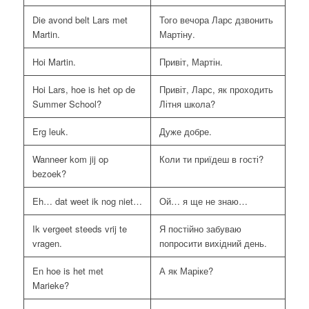
Die avond belt Lars met
Того вечора Ларс дзвонить
Martin.
Мартіну.
Hoi Martin.
Привіт, Мартін.
Hoi Lars, hoe is het op de
Привіт, Ларс, як проходить
Summer School?
Літня школа?
Erg leuk.
Дуже добре.
Wanneer kom jij op
Коли ти приїдеш в гості?
bezoek?
Eh… dat weet ik nog niet…
Ой… я ще не знаю…
Ik vergeet steeds vrij te
Я постійно забуваю
vragen.
попросити вихідний день.
En hoe is het met
А як Маріке?
Marieke?