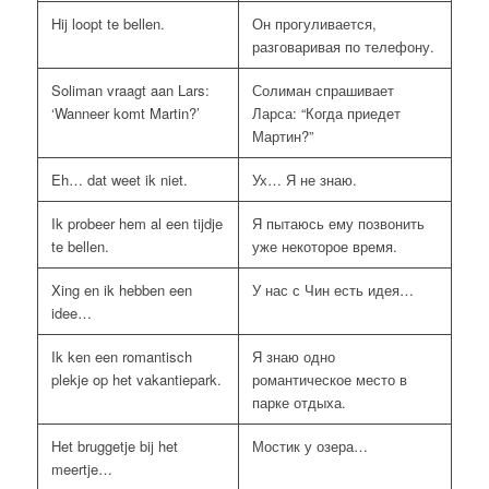
Hij loopt te bellen.
Он прогуливается,
разговаривая по телефону.
Soliman vraagt aan Lars:
Солиман спрашивает
‘Wanneer komt Martin?’
Ларса: “Когда приедет
Мартин?”
Eh… dat weet ik niet.
Ух… Я не знаю.
Ik probeer hem al een tijdje
Я пытаюсь ему позвонить
te bellen.
уже некоторое время.
Xing en ik hebben een
У нас с Чин есть идея…
idee…
Ik ken een romantisch
Я знаю одно
plekje op het vakantiepark.
романтическое место в
парке отдыха.
Het bruggetje bij het
Мостик у озера…
meertje…