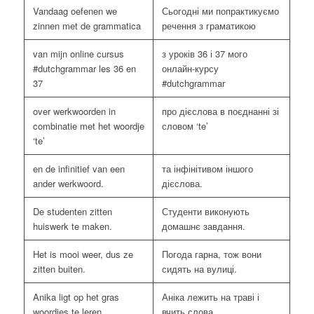
Vandaag oefenen we
Сьогодні ми попрактикуємо
zinnen met de grammatica
речення з граматикою
van mijn online cursus
з уроків 36 і 37 мого
#dutchgrammar les 36 en
онлайн-курсу
37
#dutchgrammar
over werkwoorden in
про дієслова в поєднанні зі
combinatie met het woordje
словом ‘te’
‘te’
en de infinitief van een
та інфінітивом іншого
ander werkwoord.
дієслова.
De studenten zitten
Студенти виконують
huiswerk te maken.
домашнє завдання.
Het is mooi weer, dus ze
Погода гарна, тож вони
zitten buiten.
сидять на вулиці.
Anika ligt op het gras
Аніка лежить на траві і
woordjes te leren.
вчить слова.