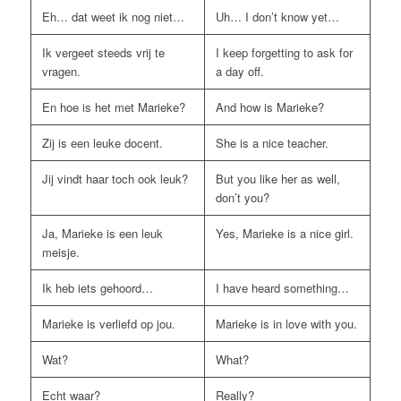
Eh… dat weet ik nog niet…
Uh… I don’t know yet…
Ik vergeet steeds vrij te
I keep forgetting to ask for
vragen.
a day off.
En hoe is het met Marieke?
And how is Marieke?
Zij is een leuke docent.
She is a nice teacher.
Jij vindt haar toch ook leuk?
But you like her as well,
don’t you?
Ja, Marieke is een leuk
Yes, Marieke is a nice girl.
meisje.
Ik heb iets gehoord…
I have heard something…
Marieke is verliefd op jou.
Marieke is in love with you.
Wat?
What?
Echt waar?
Really?