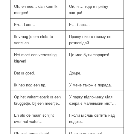
Oh, eh nee… dan kom ik
Ой, ні… тоді я приїду
morgen!
завтра!
Eh… Lars…
Е… Ларс…
Ik vraag je om niets te
Прошу нічого нікому не
vertellen.
розповідай.
Het moet een verrassing
Це має бути сюрприз!
blijven!
Dat is goed.
Добре.
Ik heb nog een tip.
У мене також є порада.
Op het vakantiepark is een
У парку відпочинку біля
bruggetje, bij een meertje…
озера є маленький міст…
En als de maan schijnt
І коли місяць світить над
over het water…
водою…
Oh, wat romantisch!
О, як романтично!