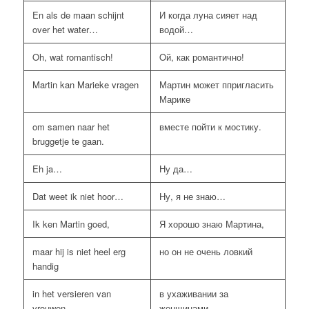
En als de maan schijnt
И когда луна сияет над
over het water…
водой…
Oh, wat romantisch!
Oй, как романтично!
Martin kan Marieke vragen
Мартин может ппригласить
Марике
om samen naar het
вместе пойти к мостику.
bruggetje te gaan.
Eh ja…
Ну да…
Dat weet ik niet hoor…
Ну, я не знаю…
Ik ken Martin goed,
Я хорошо знаю Мартина,
maar hij is niet heel erg
но он не очень ловкий
handig
in het versieren van
в ухаживании за
vrouwen.
женщинами.