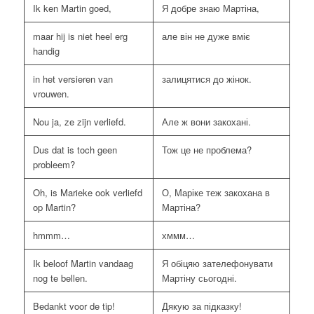
Ik ken Martin goed,
Я добре знаю Мартіна,
maar hij is niet heel erg
але він не дуже вміє
handig
in het versieren van
залицятися до жінок.
vrouwen.
Nou ja, ze zijn verliefd.
Але ж вони закохані.
Dus dat is toch geen
Тож це не проблема?
probleem?
Oh, is Marieke ook verliefd
О, Маріке теж закохана в
op Martin?
Мартіна?
hmmm…
хммм…
Ik beloof Martin vandaag
Я обіцяю зателефонувати
nog te bellen.
Мартіну сьогодні.
Bedankt voor de tip!
Дякую за підказку!