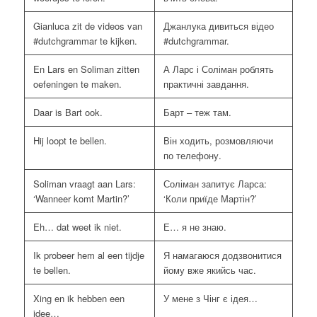
Gianluca zit de videos van
Джанлука дивиться відео
#dutchgrammar te kijken.
#dutchgrammar.
En Lars en Soliman zitten
А Ларс і Соліман роблять
oefeningen te maken.
практичні завдання.
Daar is Bart ook.
Барт – теж там.
Hij loopt te bellen.
Він ходить, розмовляючи
по телефону.
Soliman vraagt aan Lars:
Соліман запитує Ларса:
‘Wanneer komt Martin?’
‘Коли приїде Мартін?’
Eh… dat weet ik niet.
Е… я не знаю.
Ik probeer hem al een tijdje
Я намагаюся додзвонитися
te bellen.
йому вже якийсь час.
Xing en ik hebben een
У мене з Чінг є ідея…
idee…