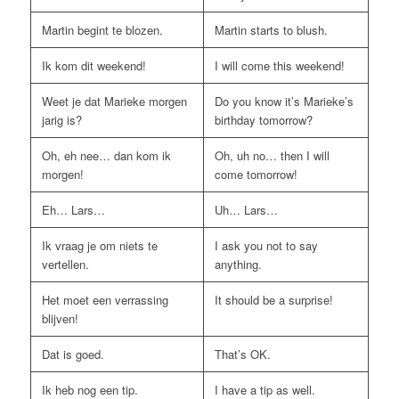
Martin begint te blozen.
Martin starts to blush.
Ik kom dit weekend!
I will come this weekend!
Weet je dat Marieke morgen
Do you know it’s Marieke’s
jarig is?
birthday tomorrow?
Oh, eh nee… dan kom ik
Oh, uh no… then I will
morgen!
come tomorrow!
Eh… Lars…
Uh… Lars…
Ik vraag je om niets te
I ask you not to say
vertellen.
anything.
Het moet een verrassing
It should be a surprise!
blijven!
Dat is goed.
That’s OK.
Ik heb nog een tip.
I have a tip as well.