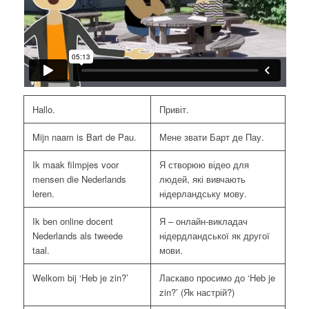
Hallo.
Привіт.
Mijn naam is Bart de Pau.
Мене звати Барт де Пау.
Ik maak filmpjes voor
Я створюю відео для
mensen die Nederlands
людей, які вивчають
leren.
нідерландську мову.
Ik ben online docent
Я – онлайн-викладач
Nederlands als tweede
нідердландської як другої
taal.
мови.
Welkom bij ‘Heb je zin?’
Ласкаво просимо до ‘Heb je
zin?’ (Як настрій?)