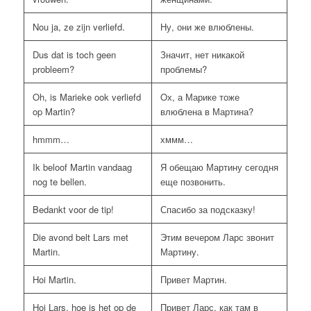
Nou ja, ze zijn verliefd.
Ну, они же влюблены.
Dus dat is toch geen
Значит, нет никакой
probleem?
проблемы?
Oh, is Marieke ook verliefd
Oх, а Марике тоже
op Martin?
влюблена в Мартина?
hmmm…
хммм…
Ik beloof Martin vandaag
Я обещаю Мартину сегодня
nog te bellen.
еще позвонить.
Bedankt voor de tip!
Спасибо за подсказку!
Die avond belt Lars met
Этим вечером Ларс звонит
Martin.
Мартину.
Hoi Martin.
Привет Мартин.
Hoi Lars, hoe is het op de
Привет Ларс, как там в