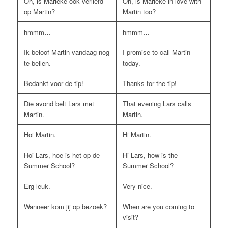
Oh, is Marieke ook verliefd
Oh, is Marieke in love with
op Martin?
Martin too?
hmmm…
hmmm…
Ik beloof Martin vandaag nog
I promise to call Martin
te bellen.
today.
Bedankt voor de tip!
Thanks for the tip!
Die avond belt Lars met
That evening Lars calls
Martin.
Martin.
Hoi Martin.
Hi Martin.
Hoi Lars, hoe is het op de
Hi Lars, how is the
Summer School?
Summer School?
Erg leuk.
Very nice.
Wanneer kom jij op bezoek?
When are you coming to
visit?