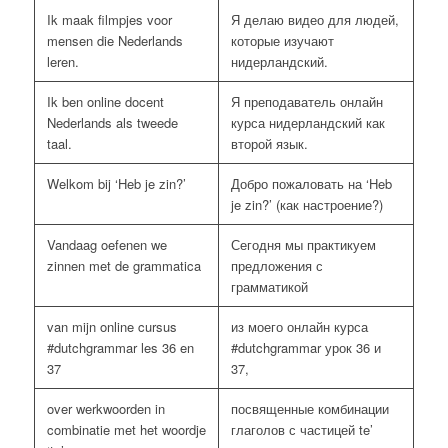
Ik maak filmpjes voor
Я делаю видео для людей,
mensen die Nederlands
которые изучают
leren.
нидерландский.
Ik ben online docent
Я преподаватель онлайн
Nederlands als tweede
курса нидерландский как
taal.
второй язык.
Welkom bij ‘Heb je zin?’
Добро пожаловать на ‘Heb
je zin?’ (как настроение?)
Vandaag oefenen we
Сегодня мы практикуем
zinnen met de grammatica
предложения с
грамматикой
van mijn online cursus
из моего онлайн курса
#dutchgrammar les 36 en
#dutchgrammar урок 36 и
37
37,
over werkwoorden in
посвященные комбинации
combinatie met het woordje
глаголов с частицей te’