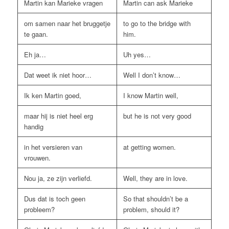
Martin kan Marieke vragen
Martin can ask Marieke
om samen naar het bruggetje
to go to the bridge with
te gaan.
him.
Eh ja…
Uh yes…
Dat weet ik niet hoor…
Well I don’t know…
Ik ken Martin goed,
I know Martin well,
maar hij is niet heel erg
but he is not very good
handig
in het versieren van
at getting women.
vrouwen.
Nou ja, ze zijn verliefd.
Well, they are in love.
Dus dat is toch geen
So that shouldn’t be a
probleem?
problem, should it?