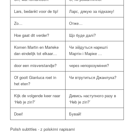
Lars, bedankt voor de tip!
Ларс, дякую за підказку!
Zo…
Отже…
Hoe gaat dit verder?
Що буде далі?
Komen Martin en Marieke
Чи зійдуться нарешті
dan eindelijk tot elkaar…
Мартін і Маріке …
door een misverstandje?
через непорозуміння?
Of gooit Gianluca roet in
Чи втрутиться Джанлука?
het eten?
Kijk de volgende keer naar
Дивись наступного разу в
‘Heb je zin?’
‘Heb je zin?’
Doei!
Бувай!
Polish subtitles - z polskimi napisami