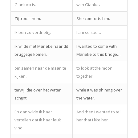
Gianluca is.
with Gianluca.
Zij troost hem.
She comforts him.
Ik ben zo verdrietig…
I am so sad…
Ik wilde met Marieke naar dit
I wanted to come with
bruggetje komen…
Marieke to this bridge…
om samen naar de maan te
to look at the moon
kijken,
together,
terwijl die over het water
while it was shining over
schijnt.
the water.
En dan wilde ik haar
And then I wanted to tell
vertellen dat ik haar leuk
her that I like her.
vind.