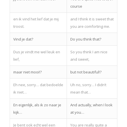
course
en ik vind het lief dat je mij
and I think it is sweet that
troost.
you are comforting me.
Vind je dat?
Do you think that?
Dus je vindt me wel leuk en
So you think I am nice
lief,
and sweet,
maar niet mooi!?
but not beautiful!?
Eh nee, sorry… dat bedoelde
Uh no, sorry… I didn’t
ik niet…
mean that…
En eigenlijk, als ik zo naar je
And actually, when I look
kijk…
at you…
Je bent ook echt wel een
You are really quite a