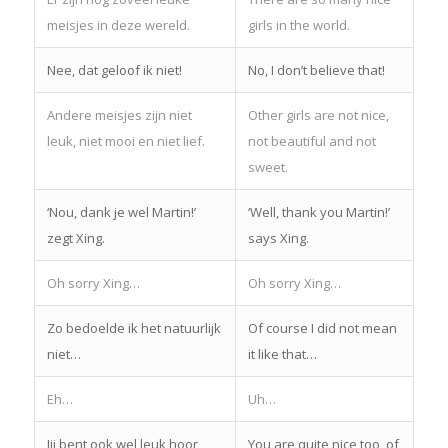
meisjes in deze wereld.
girls in the world.
Nee, dat geloof ik niet!
No, I don’t believe that!
Andere meisjes zijn niet
Other girls are not nice,
leuk, niet mooi en niet lief.
not beautiful and not
sweet.
‘Nou, dank je wel Martin!’
‘Well, thank you Martin!’
zegt Xing.
says Xing.
Oh sorry Xing…
Oh sorry Xing…
Zo bedoelde ik het natuurlijk
Of course I did not mean
niet…
it like that…
Eh…
Uh…
Jij bent ook wel leuk hoor
You are quite nice too, of