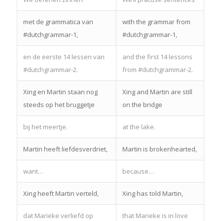
met de grammatica van
with the grammar from
#dutchgrammar-1,
#dutchgrammar-1,
en de eerste 14 lessen van
and the first 14 lessons
#dutchgrammar-2.
from #dutchgrammar-2.
Xing en Martin staan nog
Xing and Martin are still
steeds op het bruggetje
on the bridge
bij het meertje.
at the lake.
Martin heeft liefdesverdriet,
Martin is brokenhearted,
want…
because…
Xing heeft Martin verteld,
Xing has told Martin,
dat Marieke verliefd op
that Marieke is in love