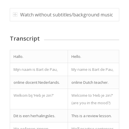
Watch without subtitles/background music
Transcript
Hallo.
Hello.
Mijn naam is Bart de Pau,
My name is Bart de Pau,
online docent Nederlands.
online Dutch teacher.
Welkom bij ‘Heb je zin?’
Welcome to ‘Heb je zin?’
(are you in the mood?)
Dit is een herhalingsles.
This is a review lesson.
We oefenen zinnen
We’ll practise sentences