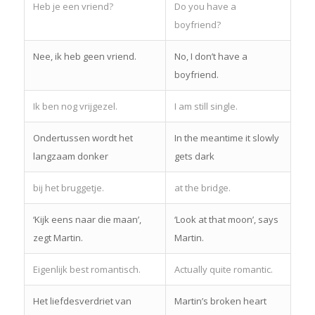
Heb je een vriend?
Do you have a
boyfriend?
Nee, ik heb geen vriend.
No, I don’t have a
boyfriend.
Ik ben nog vrijgezel.
I am still single.
Ondertussen wordt het
In the meantime it slowly
langzaam donker
gets dark
bij het bruggetje.
at the bridge.
‘Kijk eens naar die maan’,
‘Look at that moon’, says
zegt Martin.
Martin.
Eigenlijk best romantisch.
Actually quite romantic.
Het liefdesverdriet van
Martin’s broken heart