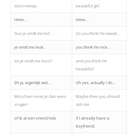
mooi meisje.
beautiful girl.
Hmm…
Hmm…
Dus je vindt me lief…
So you think I’m sweet…
je vindt me leuk…
you think I’m nice…
en je vindt me mooi?
and you think I’m
beautiful?
Eh ja, eigenlijk wel…
Uh yes, actually I do…
Misschien moet je dan eens
Maybe then you should
vragen
ask me
of ik al een vriend heb.
if I already have a
boyfriend.