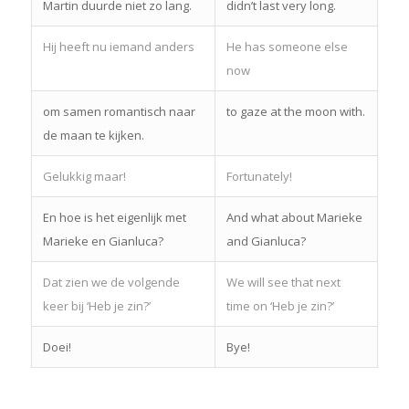
Martin duurde niet zo lang.
didn’t last very long.
Hij heeft nu iemand anders
He has someone else
now
om samen romantisch naar
to gaze at the moon with.
de maan te kijken.
Gelukkig maar!
Fortunately!
En hoe is het eigenlijk met
And what about Marieke
Marieke en Gianluca?
and Gianluca?
Dat zien we de volgende
We will see that next
keer bij ‘Heb je zin?’
time on ‘Heb je zin?’
Doei!
Bye!