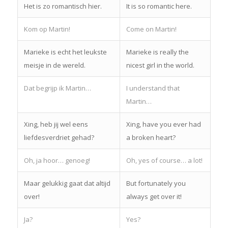
Het is zo romantisch hier.
It is so romantic here.
Kom op Martin!
Come on Martin!
Marieke is echt het leukste
Marieke is really the
meisje in de wereld.
nicest girl in the world.
Dat begrijp ik Martin…
I understand that
Martin…
Xing, heb jij wel eens
Xing, have you ever had
liefdesverdriet gehad?
a broken heart?
Oh, ja hoor… genoeg!
Oh, yes of course… a lot!
Maar gelukkig gaat dat altijd
But fortunately you
over!
always get over it!
Ja?
Yes?