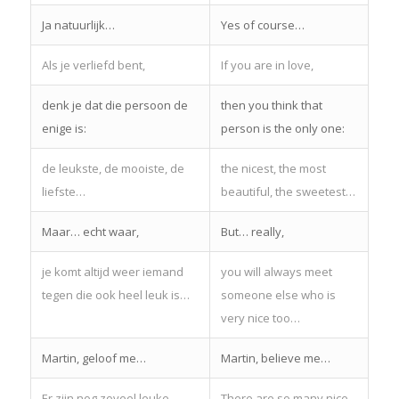
Ja natuurlijk…
Yes of course…
Als je verliefd bent,
If you are in love,
denk je dat die persoon de
then you think that
enige is:
person is the only one:
de leukste, de mooiste, de
the nicest, the most
liefste…
beautiful, the sweetest…
Maar… echt waar,
But… really,
je komt altijd weer iemand
you will always meet
tegen die ook heel leuk is…
someone else who is
very nice too…
Martin, geloof me…
Martin, believe me…
Er zijn nog zoveel leuke
There are so many nice