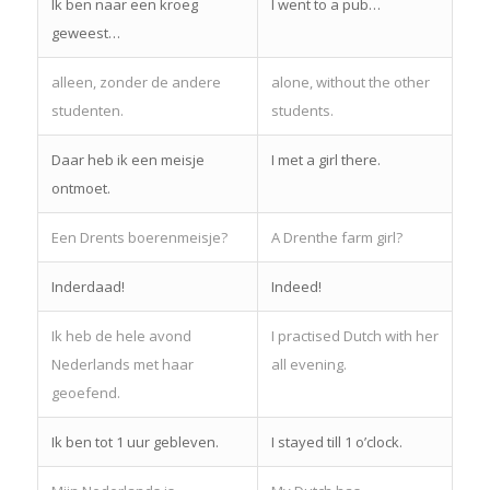
Ik ben naar een kroeg
I went to a pub…
geweest…
alleen, zonder de andere
alone, without the other
studenten.
students.
Daar heb ik een meisje
I met a girl there.
ontmoet.
Een Drents boerenmeisje?
A Drenthe farm girl?
Inderdaad!
Indeed!
Ik heb de hele avond
I practised Dutch with her
Nederlands met haar
all evening.
geoefend.
Ik ben tot 1 uur gebleven.
I stayed till 1 o’clock.