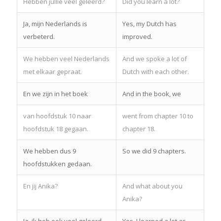
Hebben jullie veel geleerd?
Did you learn a lot?
Ja, mijn Nederlands is
Yes, my Dutch has
verbeterd.
improved.
We hebben veel Nederlands
And we spoke a lot of
met elkaar gepraat.
Dutch with each other.
En we zijn in het boek
And in the book, we
van hoofdstuk 10 naar
went from chapter 10 to
hoofdstuk 18 gegaan.
chapter 18.
We hebben dus 9
So we did 9 chapters.
hoofdstukken gedaan.
En jij Anika?
And what about you
Anika?
Ja, ik heb ook veel geleerd.
Yes, I learned a lot as