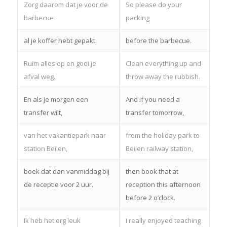
Zorg daarom dat je voor de
So please do your
barbecue
packing
al je koffer hebt gepakt.
before the barbecue.
Ruim alles op en gooi je
Clean everything up and
afval weg.
throw away the rubbish.
En als je morgen een
And if you need a
transfer wilt,
transfer tomorrow,
van het vakantiepark naar
from the holiday park to
station Beilen,
Beilen railway station,
boek dat dan vanmiddag bij
then book that at
de receptie voor 2 uur.
reception this afternoon
before 2 o’clock.
Ik heb het erg leuk
I really enjoyed teaching