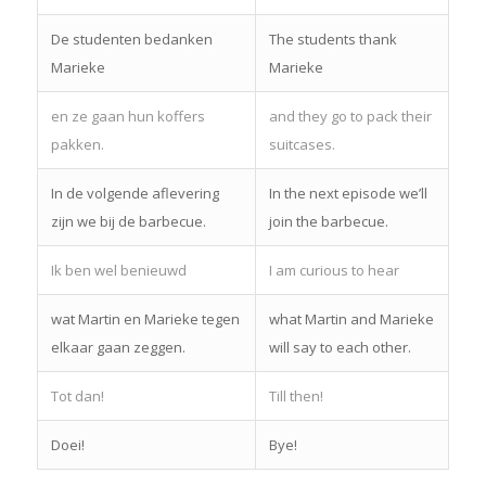
De studenten bedanken
The students thank
Marieke
Marieke
en ze gaan hun koffers
and they go to pack their
pakken.
suitcases.
In de volgende aflevering
In the next episode we’ll
zijn we bij de barbecue.
join the barbecue.
Ik ben wel benieuwd
I am curious to hear
wat Martin en Marieke tegen
what Martin and Marieke
elkaar gaan zeggen.
will say to each other.
Tot dan!
Till then!
Doei!
Bye!