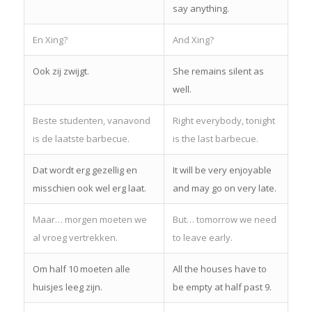
say anything.
En Xing?
And Xing?
Ook zij zwijgt.
She remains silent as
well.
Beste studenten, vanavond
Right everybody, tonight
is de laatste barbecue.
is the last barbecue.
Dat wordt erg gezellig en
It will be very enjoyable
misschien ook wel erg laat.
and may go on very late.
Maar… morgen moeten we
But… tomorrow we need
al vroeg vertrekken.
to leave early.
Om half 10 moeten alle
All the houses have to
huisjes leeg zijn.
be empty at half past 9.