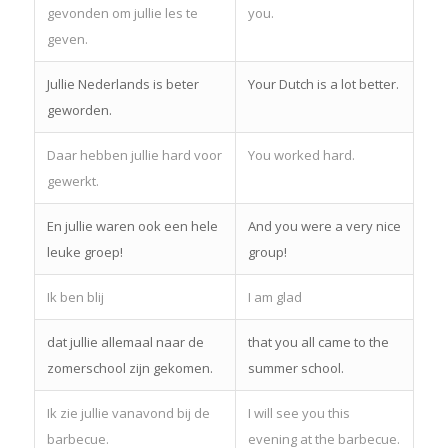
gevonden om jullie les te
you.
geven.
Jullie Nederlands is beter
Your Dutch is a lot better.
geworden.
Daar hebben jullie hard voor
You worked hard.
gewerkt.
En jullie waren ook een hele
And you were a very nice
leuke groep!
group!
Ik ben blij
I am glad
dat jullie allemaal naar de
that you all came to the
zomerschool zijn gekomen.
summer school.
Ik zie jullie vanavond bij de
I will see you this
barbecue.
evening at the barbecue.