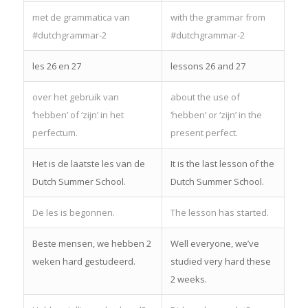
met de grammatica van
with the grammar from
#dutchgrammar-2
#dutchgrammar-2
les 26 en 27
lessons 26 and 27
over het gebruik van
about the use of
‘hebben’ of ‘zijn’ in het
‘hebben’ or ‘zijn’ in the
perfectum.
present perfect.
Het is de laatste les van de
It is the last lesson of the
Dutch Summer School.
Dutch Summer School.
De les is begonnen.
The lesson has started.
Beste mensen, we hebben 2
Well everyone, we’ve
weken hard gestudeerd.
studied very hard these
2 weeks.