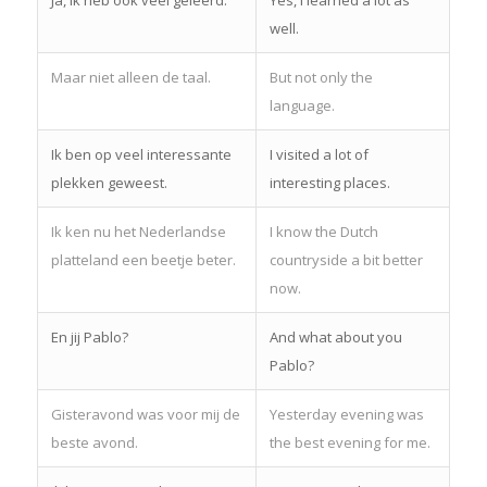
well.
Maar niet alleen de taal.
But not only the
language.
Ik ben op veel interessante
I visited a lot of
plekken geweest.
interesting places.
Ik ken nu het Nederlandse
I know the Dutch
platteland een beetje beter.
countryside a bit better
now.
En jij Pablo?
And what about you
Pablo?
Gisteravond was voor mij de
Yesterday evening was
beste avond.
the best evening for me.