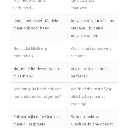
Mijn Nederlands is
My Dutch has
verbeterd…
improved…
door jouw lessen, Marieke…
because of your lessons
maar ook door haar!
Marieke… but also
because of her!
Nou… dat klinkt erg
Well… that sounds very
romantisch.
romantic.
Nog meer liefdesverhalen
Any more love stories
misschien?
perhaps?
Wie van jullie heeft ook een
Which of the rest of you
romantische avond gehad?
also had a romantic
evening?
Soliman kijkt naar Gianluca,
Soliman looks at
maar hij zegt niets.
Gianluca, but he doesn’t